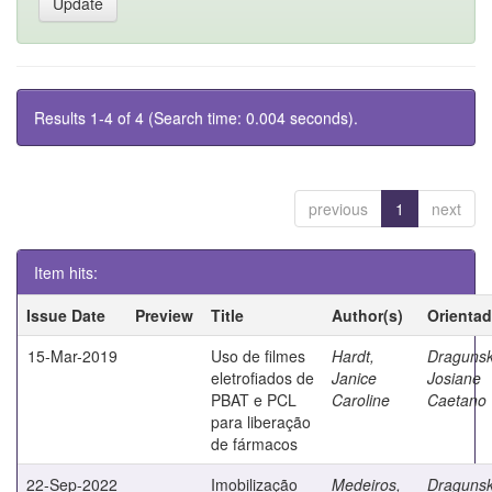
Results 1-4 of 4 (Search time: 0.004 seconds).
previous
1
next
Item hits:
Issue Date
Preview
Title
Author(s)
Orientad
15-Mar-2019
Uso de filmes
Hardt,
Dragunsk
eletrofiados de
Janice
Josiane
PBAT e PCL
Caroline
Caetano
para liberação
de fármacos
22-Sep-2022
Imobilização
Medeiros,
Dragunsk