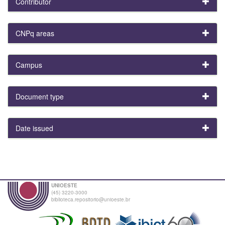
Contributor
CNPq areas
Campus
Document type
Date issued
UNIOESTE
(45) 3220-3000
biblioteca.repositorio@unioeste.br