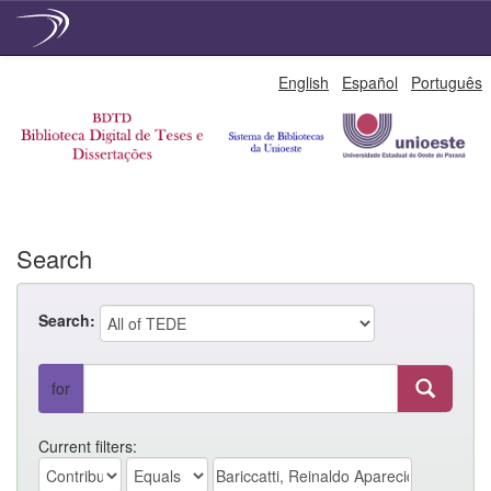
Skip
English
Español
Português
navigation
Search
Search:
for
Current filters: