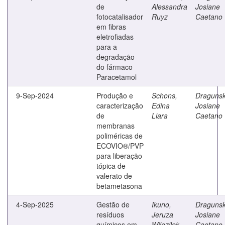
de
Alessandra
Josiane
fotocatalisador
Ruyz
Caetano
em fibras
eletrofiadas
para a
degradação
do fármaco
Paracetamol
9-Sep-2024
Produção e
Schons,
Dragunsk
caracterização
Edina
Josiane
de
Liara
Caetano
membranas
poliméricas de
ECOVIO®/PVP
para liberação
tópica de
valerato de
betametasona
4-Sep-2025
Gestão de
Ikuno,
Dragunsk
resíduos
Jeruza
Josiane
químicos em
Wilezilek
Caetano