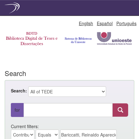
Skip
English
Español
Português
navigation
Search
Search:
for
Current filters: