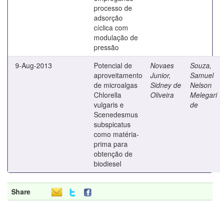
processo de
adsorção
cíclica com
modulação de
pressão
9-Aug-2013
Potencial de
Novaes
Souza,
aproveitamento
Junior,
Samuel
de microalgas
Sidney de
Nelson
Chlorella
Oliveira
Melegari
vulgaris e
de
Scenedesmus
subspicatus
como matéria-
prima para
obtenção de
biodiesel
Share