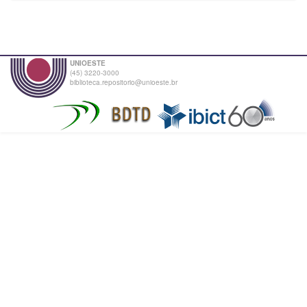
UNIOESTE
(45) 3220-3000
biblioteca.repositorio@unioeste.br