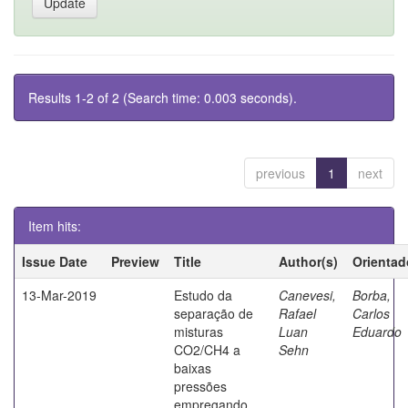
Results 1-2 of 2 (Search time: 0.003 seconds).
previous
1
next
Item hits:
Issue Date
Preview
Title
Author(s)
Orientad
13-Mar-2019
Estudo da
Canevesi,
Borba,
separação de
Rafael
Carlos
misturas
Luan
Eduardo
CO2/CH4 a
Sehn
baixas
pressões
empregando