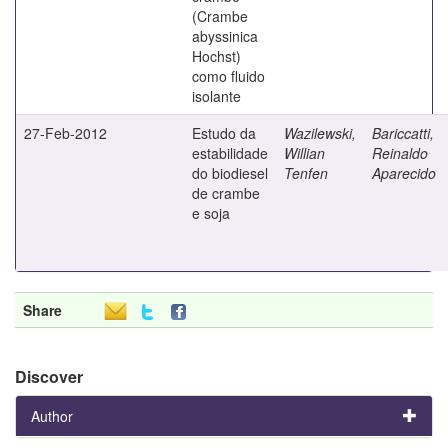
(Crambe
abyssinica
Hochst)
como fluido
isolante
27-Feb-2012
Estudo da
Wazilewski,
Bariccatti,
estabilidade
Willian
Reinaldo
do biodiesel
Tenfen
Aparecido
de crambe
e soja
Share
Discover
Author