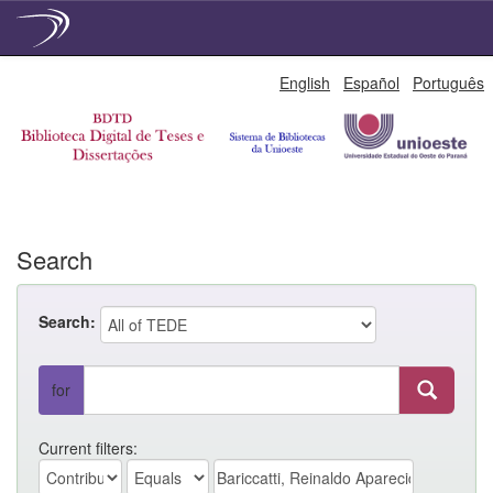
Skip
English
Español
Português
navigation
Search
Search:
for
Current filters: