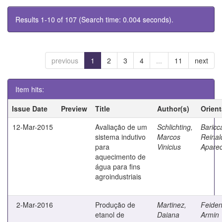
Results 1-10 of 107 (Search time: 0.004 seconds).
previous
1
2
3
4
...
11
next
Item hits:
Issue Date
Preview
Title
Author(s)
Orien
12-Mar-2015
Avaliação de um
Schlichting,
Baricca
sistema indutivo
Marcos
Reinal
para
Vinicius
Aparec
aquecimento de
água para fins
agroindustriais
2-Mar-2016
Produção de
Martinez,
Feiden
etanol de
Daiana
Armin