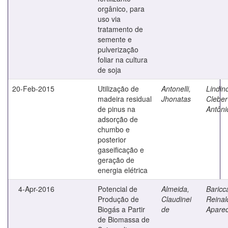
orgânico, para
uso via
tratamento de
semente e
pulverização
foliar na cultura
de soja
20-Feb-2015
Utilização de
Antonelli,
Lindin
madeira residual
Jhonatas
Cleber
de pinus na
Antôni
adsorção de
chumbo e
posterior
gaseificação e
geração de
energia elétrica
4-Apr-2016
Potencial de
Almeida,
Baricca
Produção de
Claudinei
Reinal
Biogás a Partir
de
Aparec
de Biomassa de