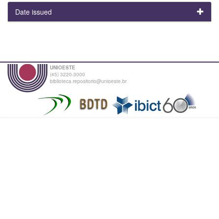
Date issued
UNIOESTE
(45) 3220-3000
biblioteca.repositorio@unioeste.br