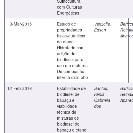
Suinocultura
com Culturas
Energéticas
3-Mar-2015
Estudo de
Vanzella,
Baricca
propriedades
Edson
Reinal
físico-químicas
Aparec
do etanol
Hidratado com
adição de
biodiesel para
uso em motores
De combustão
interna ciclo otto
12-Feb-2016
Estabilidade de
Santos,
Baricca
biodiesel de
Kenia
Reinal
babaçu e
Gabriela
Aparec
viabilidade
dos
técnica de
misturas de
biodiesel de
babaçu e etanol