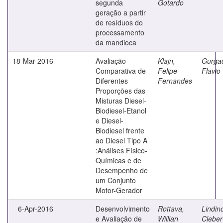
segunda
Gotardo
geração a partir
de resíduos do
processamento
da mandioca
18-Mar-2016
Avaliação
Klajn,
Gurga
Comparativa de
Felipe
Flavio
Diferentes
Fernandes
Proporções das
Misturas Diesel-
Biodiesel-Etanol
e Diesel-
Biodiesel frente
ao Diesel Tipo A
:Análises Físico-
Químicas e de
Desempenho de
um Conjunto
Motor-Gerador
6-Apr-2016
Desenvolvimento
Rottava,
Lindin
e Avaliação de
Willian
Cleber