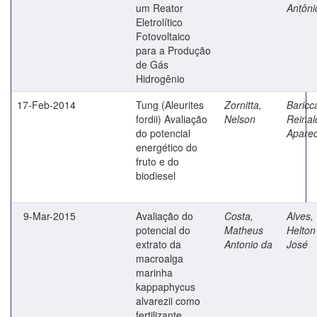
um Reator
Antôni
Eletrolítico
Fotovoltaico
para a Produção
de Gás
Hidrogênio
17-Feb-2014
Tung (Aleurites
Zornitta,
Baricca
fordii) Avaliação
Nelson
Reinal
do potencial
Aparec
energético do
fruto e do
biodiesel
9-Mar-2015
Avaliação do
Costa,
Alves,
potencial do
Matheus
Helton
extrato da
Antonio da
José
macroalga
marinha
kappaphycus
alvarezii como
fertilizante