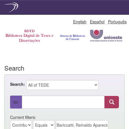
Skip
English
Español
Português
navigation
Search
Search:
for
Current filters: