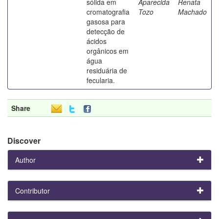
sólida em
Aparecida
Renata
cromatografia
Tozo
Machado
gasosa para
detecção de
ácidos
orgânicos em
água
residuária de
fecularia.
Share
Discover
Author
Contributor