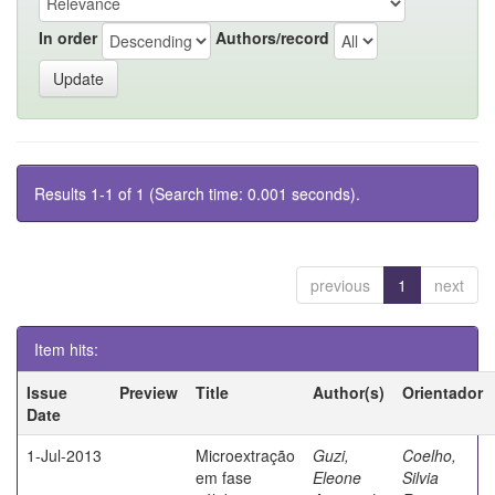
In order
Authors/record
Results 1-1 of 1 (Search time: 0.001 seconds).
previous
1
next
Item hits:
Issue
Preview
Title
Author(s)
Orientador
Date
1-Jul-2013
Microextração
Guzi,
Coelho,
em fase
Eleone
Silvia