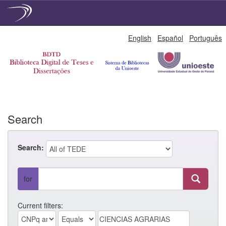
Skip
English
Español
Português
navigation
Search
Search:
for
Current filters: