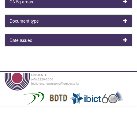
CNPq areas
Document type
Date issued
UNIOESTE
(45) 3220-3000
biblioteca.repositorio@unioeste.br