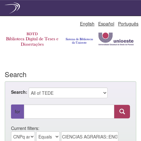
Skip
English
Español
Português
navigation
Search
Search:
for
Current filters: