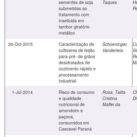
sementes de soja
Taques
H
submetidas ao
Pe
tratamento com
inseticida em
tambor giratório
metálico
26-Oct-2015
Caracterização de
Schoeninger,
Co
cultivares de feijão
Vanderleia
Si
para pré- de grãos
R
desidratados de
M
cozimento rápido e
processamento
industrial
1-Jul-2014
Risco de consumo
Rosa, Talita
Ch
e qualidade
Cristina
Di
nutricional de
Maffei da
amendoim e
paçoca,
consumidos em
Cascavel Paraná