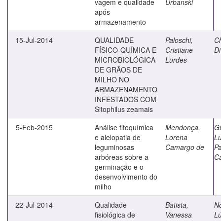
vagem e qualidade
Urbanski
após
armazenamento
15-Jul-2014
QUALIDADE
Paloschi,
Ch
FÍSICO-QUÍMICA E
Cristiane
Di
MICROBIOLÓGICA
Lurdes
DE GRÃOS DE
MILHO NO
ARMAZENAMENTO
INFESTADOS COM
Sitophilus zeamais
5-Feb-2015
Análise fitoquímica
Mendonça,
G
e alelopatia de
Lorena
L
leguminosas
Camargo de
Pa
arbóreas sobre a
C
germinação e o
desenvolvimento do
milho
22-Jul-2014
Qualidade
Batista,
N
fisiológica de
Vanessa
Lú