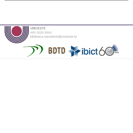
UNIOESTE
(45) 3220-3000
biblioteca.repositorio@unioeste.br