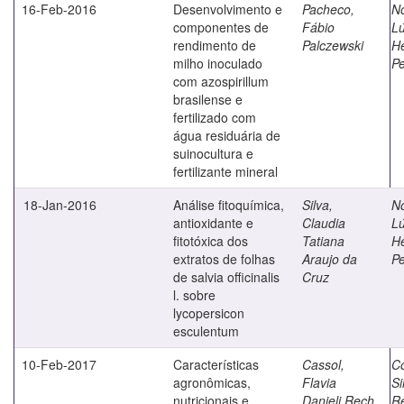
16-Feb-2016
Desenvolvimento e
Pacheco,
N
componentes de
Fábio
Lú
rendimento de
Palczewski
H
milho inoculado
Pe
com azospirillum
brasilense e
fertilizado com
água residuária de
suinocultura e
fertilizante mineral
18-Jan-2016
Análise fitoquímica,
Silva,
N
antioxidante e
Claudia
Lú
fitotóxica dos
Tatiana
H
extratos de folhas
Araujo da
Pe
de salvia officinalis
Cruz
l. sobre
lycopersicon
esculentum
10-Feb-2017
Características
Cassol,
Co
agronômicas,
Flavia
Si
nutricionais e
Danieli Rech
R