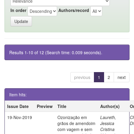
In order
Authors/record
Results 1-10 of 12 (Search time: 0.009 seconds).
previous
1
2
next
Item hits:
Issue Date
Preview
Title
Author(s)
O
19-Nov-2019
Ozonização em
Laureth,
Ch
grãos de amendoim
Jessica
Di
com vagem e sem
Cristina