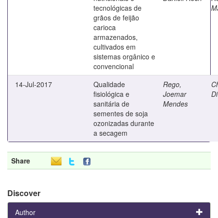
tecnológicas de
M
grãos de feijão
carioca
armazenados,
cultivados em
sistemas orgânico e
convencional
14-Jul-2017
Qualidade
Rego,
Ch
fisiológica e
Joemar
Di
sanitária de
Mendes
sementes de soja
ozonizadas durante
a secagem
Share
Discover
Author