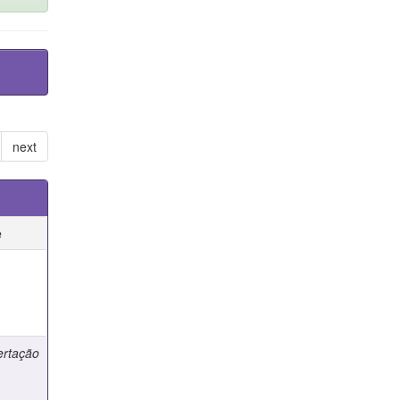
next
e
e
ertação