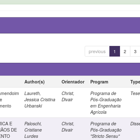
previous
1
2
3
Author(s)
Orientador
Program
Typ
 amendoim
Laureth,
Christ,
Programa de
Tes
e
Jessica Cristina
Divair
Pós-Graduação
mento
Urbanski
em Engenharia
Agrícola
ICA E
Paloschi,
Christ,
Programa de
Diss
RÃOS DE
Cristiane
Divair
Pós-Graduação
ENTO
Lurdes
"Stricto Sensu"