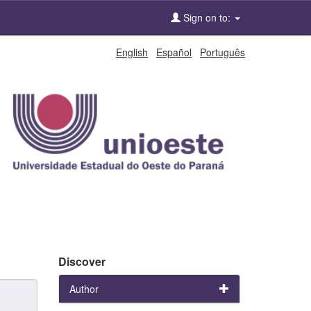
Sign on to:
English
Español
Português
Discover
Author