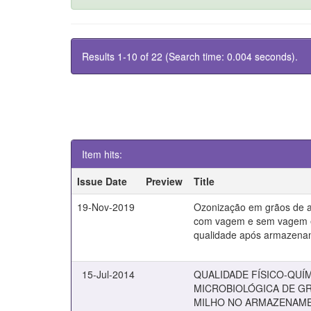
Results 1-10 of 22 (Search time: 0.004 seconds).
Item hits:
Issue Date
Preview
Title
19-Nov-2019
Ozonização em grãos de
com vagem e sem vagem 
qualidade após armazena
15-Jul-2014
QUALIDADE FÍSICO-QUÍM
MICROBIOLÓGICA DE G
MILHO NO ARMAZENAM