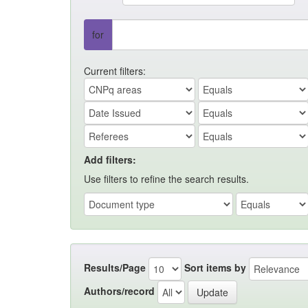
for
Current filters:
Add filters:
Use filters to refine the search results.
Results/Page
Sort items by
Authors/record