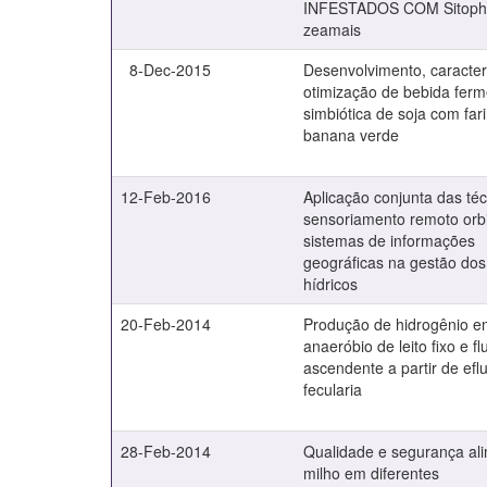
INFESTADOS COM Sitophi
zeamais
8-Dec-2015
Desenvolvimento, caracter
otimização de bebida fer
simbiótica de soja com far
banana verde
12-Feb-2016
Aplicação conjunta das té
sensoriamento remoto orbi
sistemas de informações
geográficas na gestão dos
hídricos
20-Feb-2014
Produção de hidrogênio e
anaeróbio de leito fixo e fl
ascendente a partir de efl
fecularia
28-Feb-2014
Qualidade e segurança al
milho em diferentes