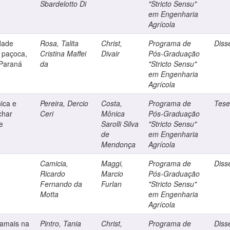
Sbardelotto Di
"Stricto Sensu"
em Engenharia
Agrícola
dade
Rosa, Talita
Christ,
Programa de
Diss
 paçoca,
Cristina Maffei
Divair
Pós-Graduação
Paraná
da
"Stricto Sensu"
em Engenharia
Agrícola
ica e
Pereira, Dercio
Costa,
Programa de
Tes
char
Ceri
Mônica
Pós-Graduação
e
Sarolli Silva
"Stricto Sensu"
de
em Engenharia
Mendonça
Agrícola
Camicia,
Maggi,
Programa de
Diss
Ricardo
Marcio
Pós-Graduação
Fernando da
Furlan
"Stricto Sensu"
Motta
em Engenharia
Agrícola
eamais na
Pintro, Tania
Christ,
Programa de
Diss