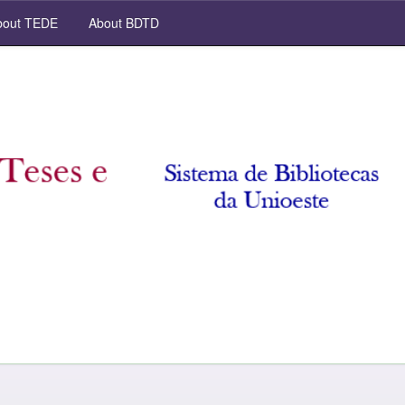
out TEDE
About BDTD