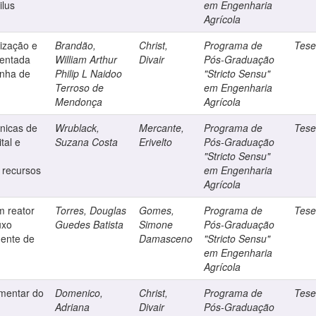
lus
em Engenharia
Agrícola
ização e
Brandão,
Christ,
Programa de
Tes
mentada
William Arthur
Divair
Pós-Graduação
inha de
Philip L Naidoo
"Stricto Sensu"
Terroso de
em Engenharia
Mendonça
Agrícola
cnicas de
Wrublack,
Mercante,
Programa de
Tes
tal e
Suzana Costa
Erivelto
Pós-Graduação
"Stricto Sensu"
 recursos
em Engenharia
Agrícola
m reator
Torres, Douglas
Gomes,
Programa de
Tes
uxo
Guedes Batista
Simone
Pós-Graduação
uente de
Damasceno
"Stricto Sensu"
em Engenharia
Agrícola
imentar do
Domenico,
Christ,
Programa de
Tes
Adriana
Divair
Pós-Graduação