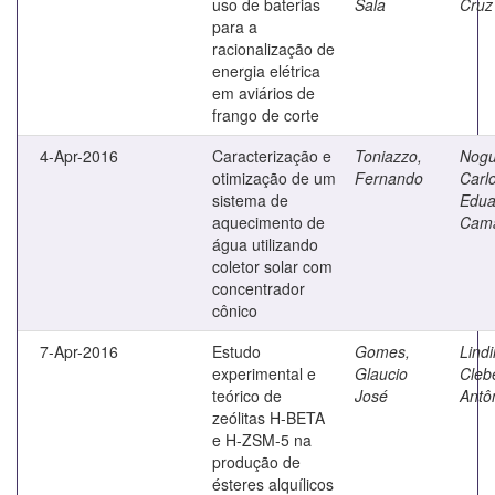
uso de baterias
Sala
Cruz
para a
racionalização de
energia elétrica
em aviários de
frango de corte
4-Apr-2016
Caracterização e
Toniazzo,
Nogu
otimização de um
Fernando
Carl
sistema de
Edua
aquecimento de
Cam
água utilizando
coletor solar com
concentrador
cônico
7-Apr-2016
Estudo
Gomes,
Lindi
experimental e
Glaucio
Cleb
teórico de
José
Antô
zeólitas H-BETA
e H-ZSM-5 na
produção de
ésteres alquílicos