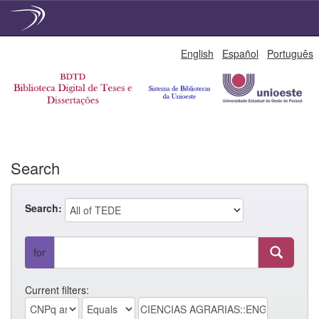
Skip
English
Español
Português
navigation
Search
Search:
for
Current filters: