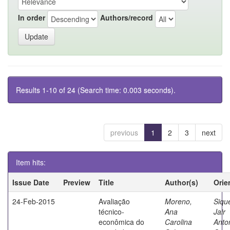
In order
Authors/record
Results 1-10 of 24 (Search time: 0.003 seconds).
previous
1
2
3
next
Item hits:
Issue Date
Preview
Title
Author(s)
Orie
24-Feb-2015
Avaliação
Moreno,
Sique
técnico-
Ana
Jair
econômica do
Carolina
Anto