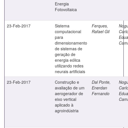
Energia
Fotovoltaica
23-Feb-2017
Sistema
Ferques,
Nogu
computacional
Rafael Gil
Carl
para
Edua
dimensionamento
Cam
de sistemas de
geração de
energia eólica
utilizando redes
neurais artificiais
23-Feb-2017
Construção e
Dal Ponte,
Nogu
avaliação de um
Enerdan
Carl
aerogerador de
Fernando
Edua
eixo vertical
Cam
aplicado à
agroindústria