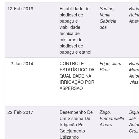
12-Feb-2016
Estabilidade de
Santos,
Baric
biodiesel de
Kenia
Rein
babaçu e
Gabriela
Apar
viabilidade
dos
técnica de
misturas de
biodiesel de
babaçu e etanol
2-Jun-2014
CONTROLE
Frigo, Jiam
Boas
ESTATÍSTICO DA
Pires
Marc
QUALIDADE NA
Anto
IRRIGAÇÃO POR
Vilas
ASPERSÃO
22-Feb-2017
Desempenho De
Zago,
Sique
Um Sistema De
Emmanuelle
Jair
Irrigação Por
Albara
Anto
Gotejamento
Cruz
Utilizando