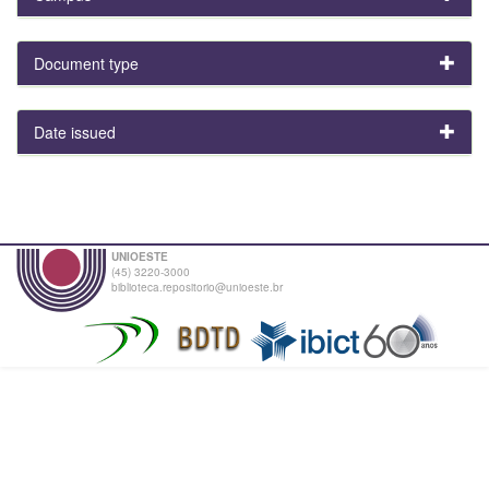
Document type
Date issued
UNIOESTE
(45) 3220-3000
biblioteca.repositorio@unioeste.br