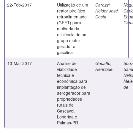
22-Feb-2017
Utilização de um
Carozzi ,
Nogu
reator pirolítico
Helder José
Carl
retroalimentado
Costa
Edua
(GEET) para
Cam
melhoria da
eficiência de um
grupo motor
gerador a
gasolina
13-Mar-2017
Análise de
Gnoatto,
Souz
viabilidade
Henrique
Samu
técnica e
Nels
econômica para
Mele
implantação de
de
aerogerador para
propriedades
rurais de
Cascavel,
Londrina e
Palmas-PR