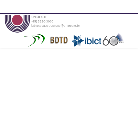
UNIOESTE
(45) 3220-3000
biblioteca.repositorio@unioeste.br