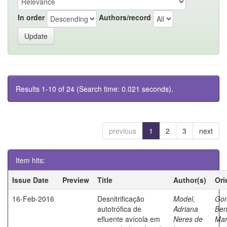
In order
Authors/record
Results 1-10 of 24 (Search time: 0.021 seconds).
previous
1
2
3
next
Item hits:
Issue Date
Preview
Title
Author(s)
Ori
16-Feb-2016
Desnitrificação
Model,
Go
autotrófica de
Adriana
Ben
efluente avícola em
Neres de
Mar