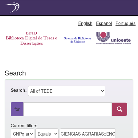
Skip
English
Español
Português
navigation
Search
Search:
for
Current filters: