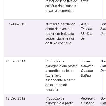
reator de leito fixo de
Lima
calcário dolomítico e
enxofre elementar
1-Jul-2013
Nitritação parcial de
Assis,
Go
abate de aves em
Tatiane
Sim
reator em batelada
Martins
Da
sequencial e reator
de
de fluxo contínuo
20-Feb-2014
Produção de
Torres,
Go
hidrogênio em reator
Douglas
Sim
anaeróbio de leito
Guedes
Da
fixo e fluxo
Batista
ascendente a partir
de efluente de
fecularia
12-Dec-2012
Produção de
Andreani,
Go
hidrogênio a partir
Cristiane
Sim