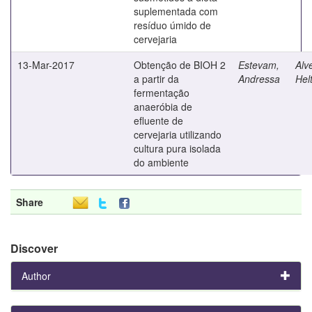
suplementada com
resíduo úmido de
cervejaria
13-Mar-2017
Obtenção de BIOH 2
Estevam,
Alv
a partir da
Andressa
Hel
fermentação
anaeróbia de
efluente de
cervejaria utilizando
cultura pura isolada
do ambiente
Share
Discover
Author