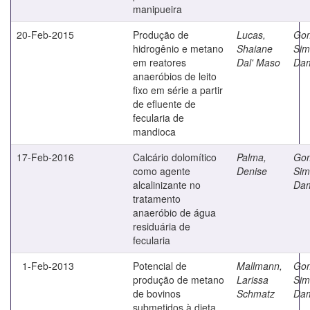
manipueira
20-Feb-2015
Produção de
Lucas,
Go
hidrogênio e metano
Shaiane
Sim
em reatores
Dal' Maso
Da
anaeróbios de leito
fixo em série a partir
de efluente de
fecularia de
mandioca
17-Feb-2016
Calcário dolomítico
Palma,
Go
como agente
Denise
Sim
alcalinizante no
Da
tratamento
anaeróbio de água
residuária de
fecularia
1-Feb-2013
Potencial de
Mallmann,
Go
produção de metano
Larissa
Sim
de bovinos
Schmatz
Da
submetidos à dieta