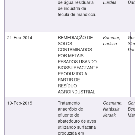
de água residuária
Lurdes
Da
de indústria de
fécula de mandioca.
21-Feb-2014
REMEDIAÇÃO DE
Kummer,
Go
SOLOS
Larissa
Sim
CONTAMINADOS
Da
POR METAIS
PESADOS USANDO
BIOSSURFACTANTE
PRODUZIDO A
PARTIR DE
RESÍDUO
AGROINDUSTRIAL
19-Feb-2015
Tratamento
Cosmann,
Go
anaeróbio de
Natássia
Ben
efluente de
Jersak
Mar
abatedouro de aves
utilizando surfactina
produzida em