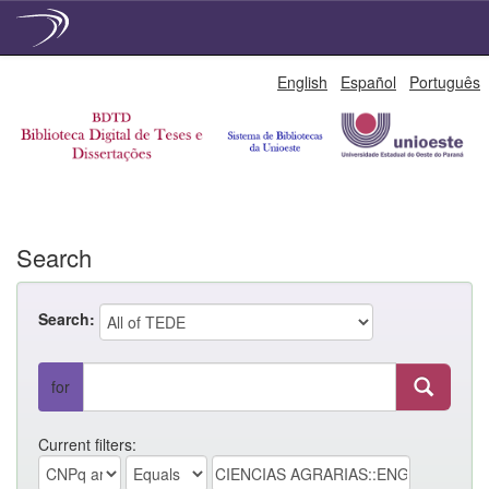
Skip
English
Español
Português
navigation
Search
Search:
for
Current filters: