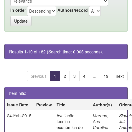
In order
Authors/record
Results 1-10 of 182 (Search time: 0.006 seconds).
previous
1
2
3
4
...
19
next
Item hits:
Issue Date
Preview
Title
Author(s)
Orient
24-Feb-2015
Avaliação
Moreno,
Siqueir
técnico-
Ana
Jair
econômica do
Carolina
Antoni