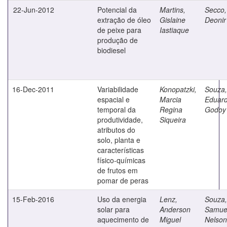
22-Jun-2012
Potencial da
Martins,
Secco,
extração de óleo
Gislaine
Deonir
de peixe para
Iastiaque
produção de
biodiesel
16-Dec-2011
Variabilidade
Konopatzki,
Souza,
espacial e
Marcia
Eduar
temporal da
Regina
Godoy
produtividade,
Siqueira
atributos do
solo, planta e
características
físico-químicas
de frutos em
pomar de peras
15-Feb-2016
Uso da energia
Lenz,
Souza,
solar para
Anderson
Samue
aquecimento de
Miguel
Nelson