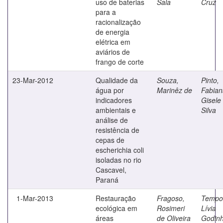
uso de baterias
Sala
Cruz
para a
racionalização
de energia
elétrica em
aviários de
frango de corte
23-Mar-2012
Qualidade da
Souza,
Pinto,
água por
Marinêz de
Fabian
indicadores
Gisele
ambientais e
Silva
análise de
resistência de
cepas de
escherichia coli
isoladas no rio
Cascavel,
Paraná
1-Mar-2013
Restauração
Fragoso,
Tempo
ecológica em
Rosimeri
Lívia
áreas
de Oliveira
Godin