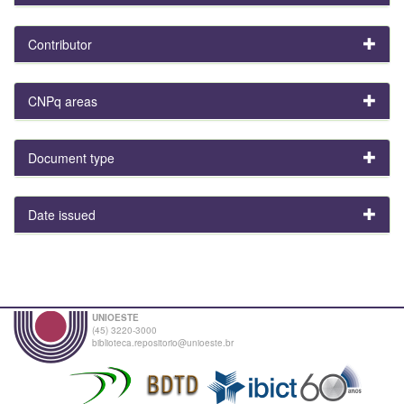
Contributor
CNPq areas
Document type
Date issued
UNIOESTE
(45) 3220-3000
biblioteca.repositorio@unioeste.br