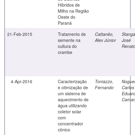
Híbridos de
Milho na Região
Oeste do
Paraná
21-Feb-2015
Tratamento de
Cattanêo,
Stangar
semente na
Alex Júnior
José
cultura do
Renat
crambe
4-Apr-2016
Caracterização
Toniazzo,
Noguei
e otimização de
Fernando
Carlos
um sistema de
Eduar
aquecimento de
Camar
água utilizando
coletor solar
com
concentrador
cônico