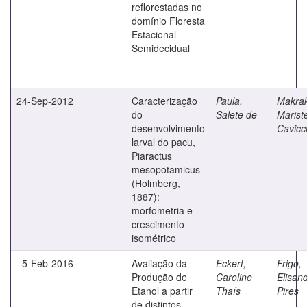
reflorestadas no
domínio Floresta
Estacional
Semidecidual
24-Sep-2012
Caracterização
Paula,
Makrak
do
Salete de
Marist
desenvolvimento
Cavicch
larval do pacu,
Piaractus
mesopotamicus
(Holmberg,
1887):
morfometria e
crescimento
isométrico
5-Feb-2016
Avaliação da
Eckert,
Frigo,
Produção de
Caroline
Elisan
Etanol a partir
Thaís
Pires
de distintos