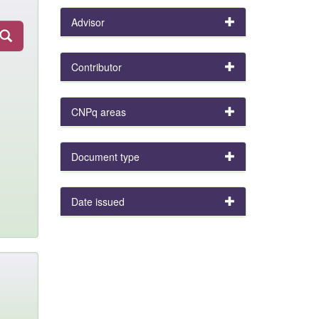
Advisor
Contributor
CNPq areas
Document type
Date issued