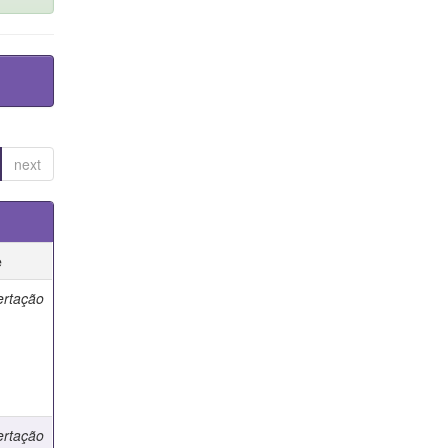
next
e
ertação
ertação