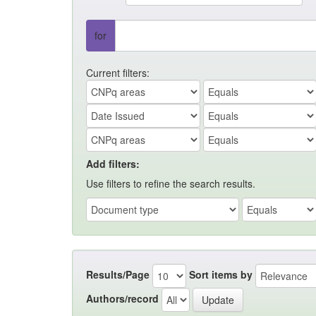
for
Current filters:
Add filters:
Use filters to refine the search results.
Results/Page
Sort items by
Authors/record