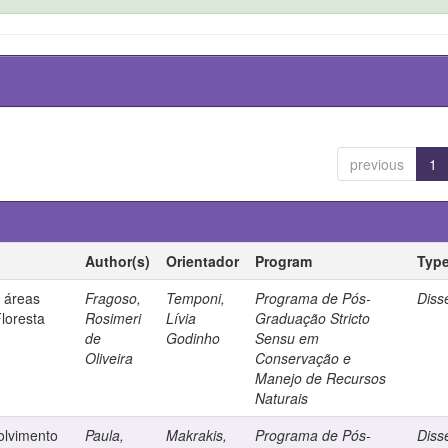
previous
1
Author(s)
Orientador
Program
Typ
 áreas
Fragoso,
Temponi,
Programa de Pós-
Diss
loresta
Rosimeri
Lívia
Graduação Stricto
de
Godinho
Sensu em
Oliveira
Conservação e
Manejo de Recursos
Naturais
olvimento
Paula,
Makrakis,
Programa de Pós-
Diss