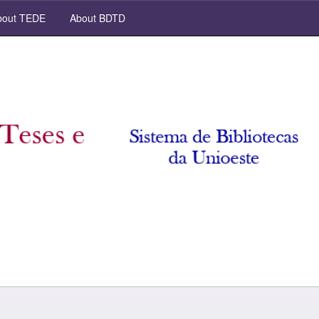
out TEDE
About BDTD