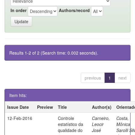
In order
Authors/record
Results 1-2 of 2 (Search time: 0.002 seconds).
previous
1
next
Item hits:
Issue Date
Preview
Title
Author(s)
Orientad
12-Feb-2016
Controle
Carneiro,
Costa,
estatístico da
Leocir
Mônica
qualidade do
José
Sarolli Sil