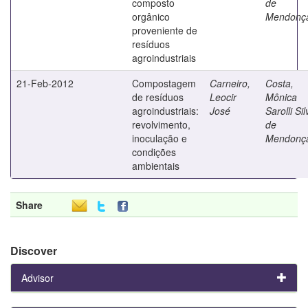
composto
de
orgânico
Mendonç
proveniente de
resíduos
agroindustriais
21-Feb-2012
Compostagem
Carneiro,
Costa,
de resíduos
Leocir
Mônica
agroindustriais:
José
Sarolli Sil
revolvimento,
de
inoculação e
Mendonç
condições
ambientais
Share
Discover
Advisor