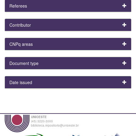
Referees
Contributor
CNPq areas
Document type
Date issued
UNIOESTE
(45) 3220-3000
biblioteca.repositorio@unioeste.br