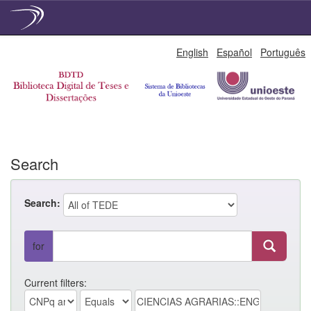
Skip
English
Español
Português
navigation
Search
Search:
for
Current filters: