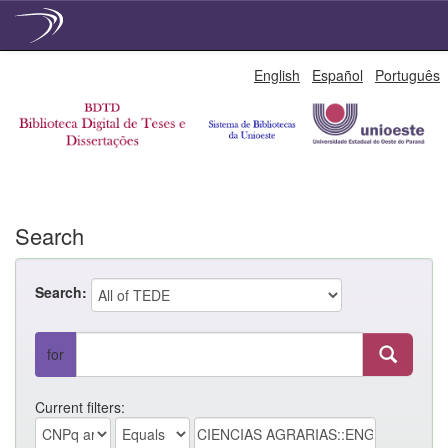
Skip
English
Español
Português
navigation
Search
Search:
for
Current filters: