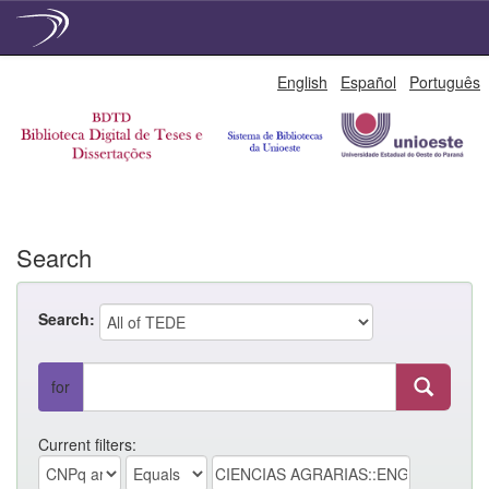
Skip
English
Español
Português
navigation
Search
Search:
for
Current filters: