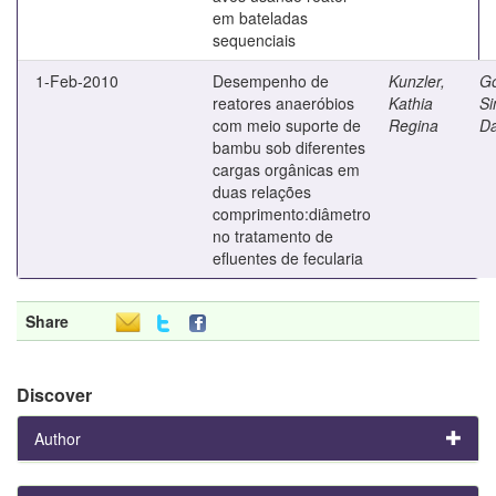
em bateladas
sequenciais
1-Feb-2010
Desempenho de
Kunzler,
G
reatores anaeróbios
Kathia
S
com meio suporte de
Regina
D
bambu sob diferentes
cargas orgânicas em
duas relações
comprimento:diâmetro
no tratamento de
efluentes de fecularia
Share
Discover
Author