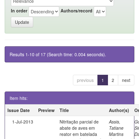
In order
Authors/record
Results 1-10 of 17 (Search time: 0.004 seconds).
previous
1
2
next
Item hits:
Issue Date
Preview
Title
Author(s)
Or
1-Jul-2013
Nitritação parcial de
Assis,
G
abate de aves em
Tatiane
S
reator em batelada
Martins
D