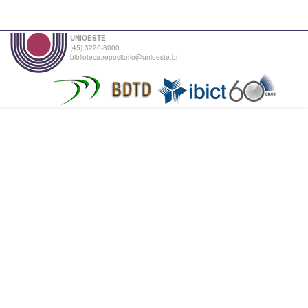
UNIOESTE
(45) 3220-3000
biblioteca.repositorio@unioeste.br