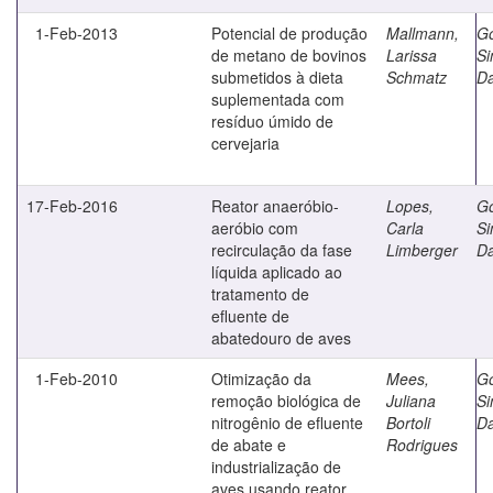
1-Feb-2013
Potencial de produção
Mallmann,
G
de metano de bovinos
Larissa
S
submetidos à dieta
Schmatz
D
suplementada com
resíduo úmido de
cervejaria
17-Feb-2016
Reator anaeróbio-
Lopes,
G
aeróbio com
Carla
S
recirculação da fase
Limberger
D
líquida aplicado ao
tratamento de
efluente de
abatedouro de aves
1-Feb-2010
Otimização da
Mees,
G
remoção biológica de
Juliana
S
nitrogênio de efluente
Bortoli
D
de abate e
Rodrigues
industrialização de
aves usando reator