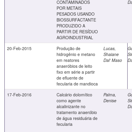
CONTAMINADOS
D
POR METAIS
PESADOS USANDO
BIOSSURFACTANTE
PRODUZIDO A
PARTIR DE RESÍDUO
AGROINDUSTRIAL
20-Feb-2015
Produção de
Lucas,
G
hidrogênio e metano
Shaiane
S
em reatores
Dal' Maso
D
anaeróbios de leito
fixo em série a partir
de efluente de
fecularia de mandioca
17-Feb-2016
Calcário dolomítico
Palma,
G
como agente
Denise
S
alcalinizante no
D
tratamento anaeróbio
de água residuária de
fecularia