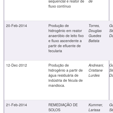
sequencial e reator de
de
fluxo contínuo
20-Feb-2014
Produção de
Torres,
G
hidrogênio em reator
Douglas
S
anaeróbio de leito fixo
Guedes
D
e fluxo ascendente a
Batista
partir de efluente de
fecularia
12-Dec-2012
Produção de
Andreani,
G
hidrogênio a partir de
Cristiane
S
água residuária de
Lurdes
D
indústria de fécula de
mandioca.
21-Feb-2014
REMEDIAÇÃO DE
Kummer,
G
SOLOS
Larissa
S