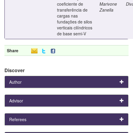
coeficiente de
Marivone
Diva
transferência de
Zanella
cargas nas
fundações de silos
verticais cilíndricos
de base semi-V
Share
Discover
Author
Advisor
Referees