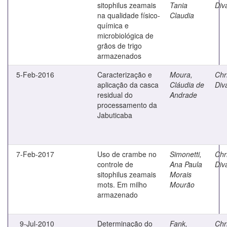
sitophilus zeamais
Tania
Diva
na qualidade físico-
Claudia
química e
microbiológica de
grãos de trigo
armazenados
5-Feb-2016
Caracterização e
Moura,
Chri
aplicação da casca
Cláudia de
Diva
residual do
Andrade
processamento da
Jabuticaba
7-Feb-2017
Uso de crambe no
Simonetti,
Chri
controle de
Ana Paula
Diva
sitophilus zeamais
Morais
mots. Em milho
Mourão
armazenado
9-Jul-2010
Determinação do
Fank,
Chri