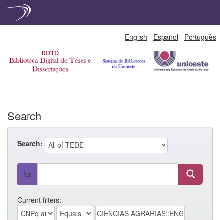
Skip
English
Español
Português
navigation
Search
Search:
for
Current filters: