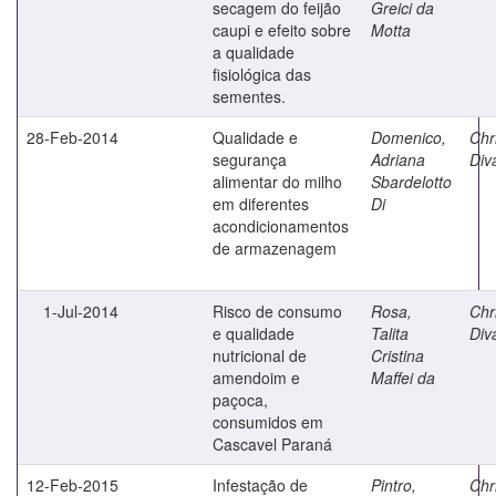
secagem do feijão
Greici da
caupi e efeito sobre
Motta
a qualidade
fisiológica das
sementes.
28-Feb-2014
Qualidade e
Domenico,
Chri
segurança
Adriana
Diva
alimentar do milho
Sbardelotto
em diferentes
Di
acondicionamentos
de armazenagem
1-Jul-2014
Risco de consumo
Rosa,
Chri
e qualidade
Talita
Diva
nutricional de
Cristina
amendoim e
Maffei da
paçoca,
consumidos em
Cascavel Paraná
12-Feb-2015
Infestação de
Pintro,
Chri