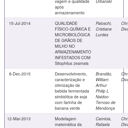
vagem e qualidade
Urbanski
após
armazenamento
15-Jul-2014
QUALIDADE
Paloschi,
Chri
FÍSICO-QUÍMICA E
Cristiane
Diva
MICROBIOLÓGICA
Lurdes
DE GRÃOS DE
MILHO NO
ARMAZENAMENTO
INFESTADOS COM
Sitophilus zeamais
8-Dec-2015
Desenvolvimento,
Brandão,
Chri
caracterização e
William
Diva
otimização de
Arthur
bebida fermentada
Philip L
simbiótica de soja
Naidoo
com farinha de
Terroso de
banana verde
Mendonça
12-Mar-2013
Modelagem
Camicia,
Chri
matemática da
Rafaela
Diva