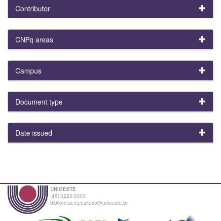
Contributor
CNPq areas
Campus
Document type
Date issued
UNIOESTE
(45) 3220-3000
biblioteca.repositorio@unioeste.br