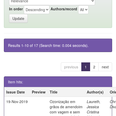
In order
Authors/record
Results 1-10 of 17 (Search time: 0.004 seconds).
previous
1
2
next
Item hits:
Issue Date
Preview
Title
Author(s)
Ori
19-Nov-2019
Ozonização em
Laureth,
Chri
grãos de amendoim
Jessica
Diva
com vagem e sem
Cristina