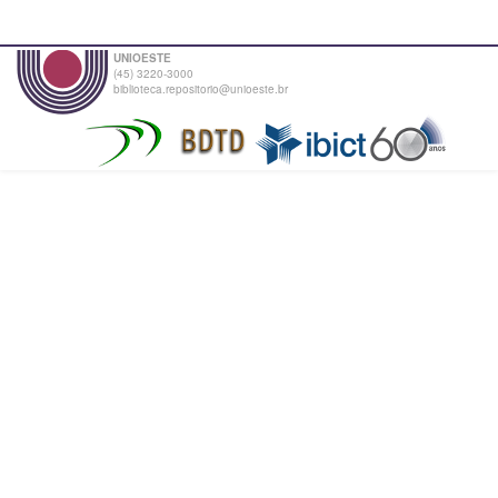
UNIOESTE
(45) 3220-3000
biblioteca.repositorio@unioeste.br