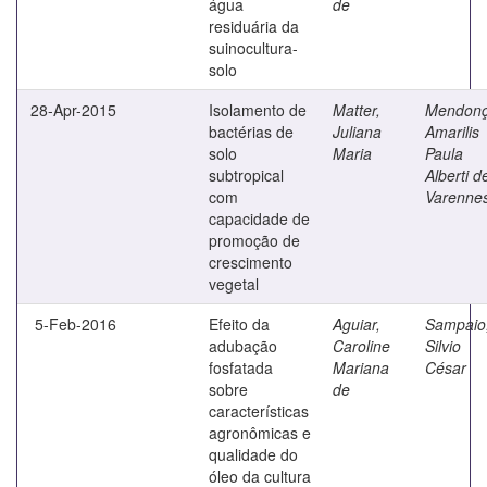
água
de
residuária da
suinocultura-
solo
28-Apr-2015
Isolamento de
Matter,
Mendonç
bactérias de
Juliana
Amarilis
solo
Maria
Paula
subtropical
Alberti d
com
Varenne
capacidade de
promoção de
crescimento
vegetal
5-Feb-2016
Efeito da
Aguiar,
Sampaio
adubação
Caroline
Silvio
fosfatada
Mariana
César
sobre
de
características
agronômicas e
qualidade do
óleo da cultura