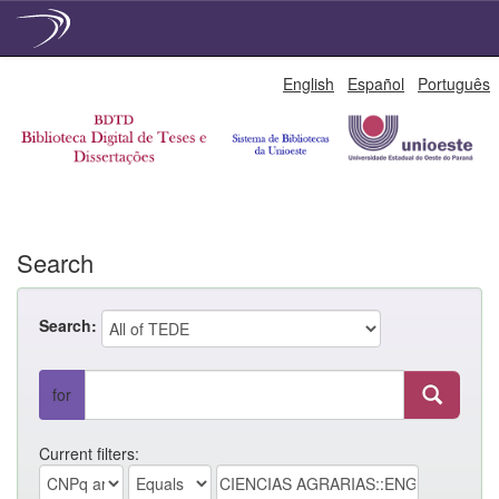
Skip
English
Español
Português
navigation
Search
Search:
for
Current filters: