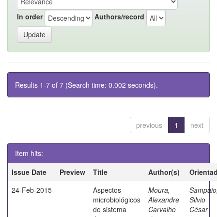
In order
Authors/record
Results 1-7 of 7 (Search time: 0.002 seconds).
previous
1
next
Item hits:
Issue Date
Preview
Title
Author(s)
Orienta
24-Feb-2015
Aspectos
Moura,
Sampaio
microbiológicos
Alexandre
Silvio
do sistema
Carvalho
César