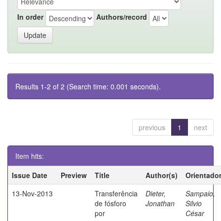
In order
Authors/record
Results 1-2 of 2 (Search time: 0.001 seconds).
previous
1
next
Item hits:
Issue Date
Preview
Title
Author(s)
Orientado
13-Nov-2013
Transferência
Dieter,
Sampaio,
de fósforo
Jonathan
Silvio
por
César