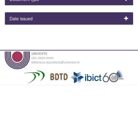
Date issued
UNIOESTE
(45) 3220-3000
biblioteca.repositorio@unioeste.br