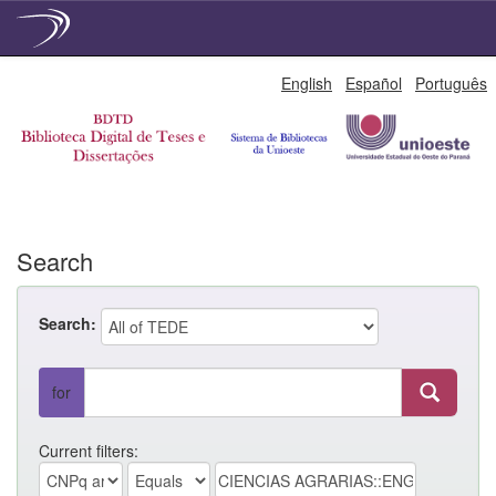
Skip
English
Español
Português
navigation
Search
Search:
for
Current filters: