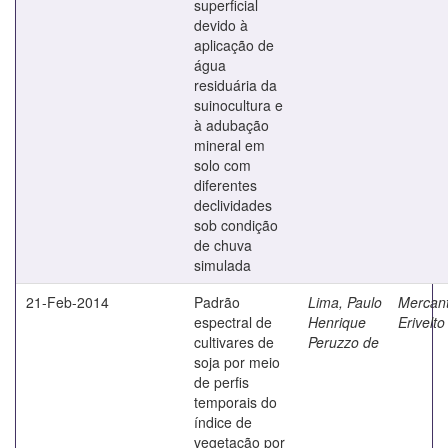
superficial
devido à
aplicação de
água
residuária da
suinocultura e
à adubação
mineral em
solo com
diferentes
declividades
sob condição
de chuva
simulada
21-Feb-2014
Padrão
Lima, Paulo
Mercant
espectral de
Henrique
Erivelto
cultivares de
Peruzzo de
soja por meio
de perfis
temporais do
índice de
vegetação por