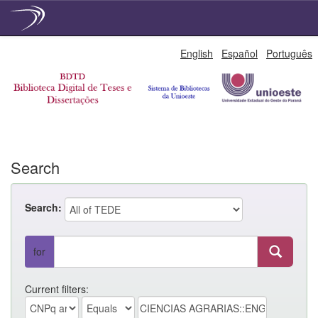
Skip
English
Español
Português
navigation
Search
Search:
for
Current filters: