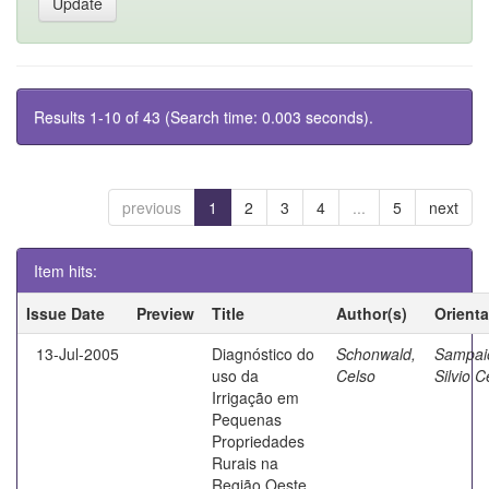
Results 1-10 of 43 (Search time: 0.003 seconds).
previous
1
2
3
4
...
5
next
Item hits:
Issue Date
Preview
Title
Author(s)
Orient
13-Jul-2005
Diagnóstico do
Schonwald,
Sampai
uso da
Celso
Silvio C
Irrigação em
Pequenas
Propriedades
Rurais na
Região Oeste