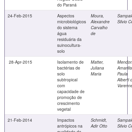
do Paraná
24-Feb-2015
Aspectos
Moura,
Sampai
microbiológicos
Alexandre
Silvio C
do sistema
Carvalho
água
de
residuária da
suinocultura-
solo
28-Apr-2015
Isolamento de
Matter,
Mendon
bactérias de
Juliana
Amarilis
solo
Maria
Paula
subtropical
Alberti 
com
Varenn
capacidade de
promoção de
crescimento
vegetal
21-Feb-2014
Impactos
Schmidt,
Sampai
antrópicos na
Adir Otto
Silvio C
qualidade da