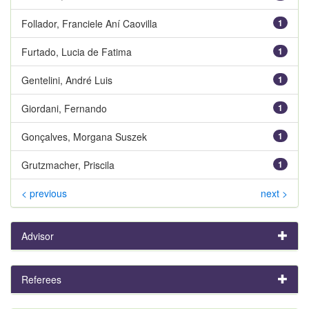
Follador, Franciele Aní Caovilla
1
Furtado, Lucia de Fatima
1
Gentelini, André Luis
1
Giordani, Fernando
1
Gonçalves, Morgana Suszek
1
Grutzmacher, Priscila
1
< previous
next >
Advisor
Referees