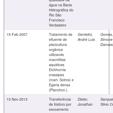
água na Bacia
Hidrográfica do
Rio São
Francisco
Verdadeiro
15-Feb-2007
Tratamento de
Gentelini,
Gomes,
efluente de
André Luis
Simone
piscicultura
Damas
orgânica
utilizando
macrófitas
aquáticas
Eichhornia
crassipes
(mart. Solms) e
Egeria densa
(Planchon.)
13-Nov-2013
Transferência
Dieter,
Sampai
de fósforo por
Jonathan
Silvio C
escoamento