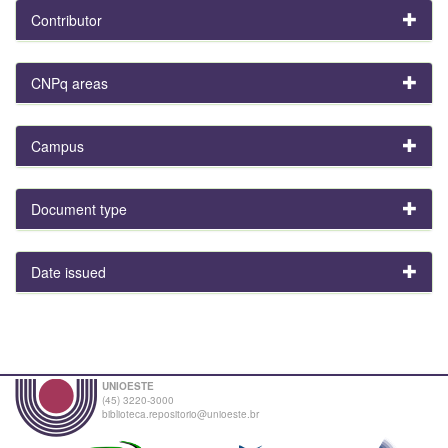
Contributor
CNPq areas
Campus
Document type
Date issued
UNIOESTE
(45) 3220-3000
biblioteca.repositorio@unioeste.br