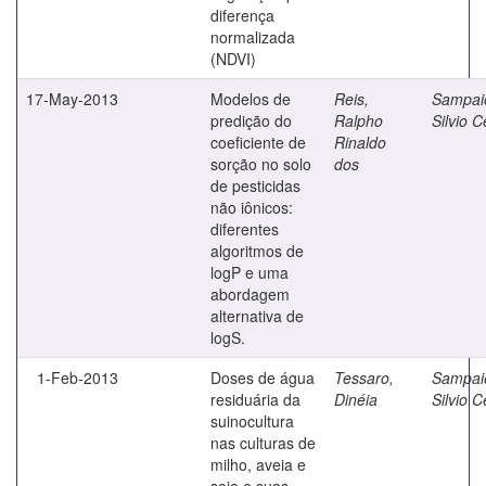
diferença
normalizada
(NDVI)
17-May-2013
Modelos de
Reis,
Sampai
predição do
Ralpho
Silvio C
coeficiente de
Rinaldo
sorção no solo
dos
de pesticidas
não iônicos:
diferentes
algoritmos de
logP e uma
abordagem
alternativa de
logS.
1-Feb-2013
Doses de água
Tessaro,
Sampai
residuária da
Dinéia
Silvio C
suinocultura
nas culturas de
milho, aveia e
soja e suas