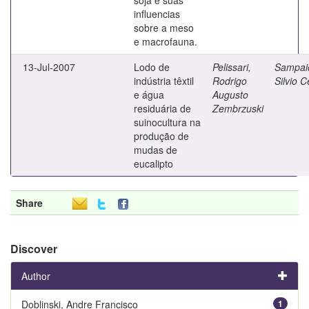
influencias
sobre a meso
e macrofauna.
13-Jul-2007
Lodo de
Pelissari,
Sampai
indústria têxtil
Rodrigo
Silvio C
e água
Augusto
residuária de
Zembrzuski
suinocultura na
produção de
mudas de
eucalipto
Share
Discover
Author
Doblinski, Andre Francisco
1