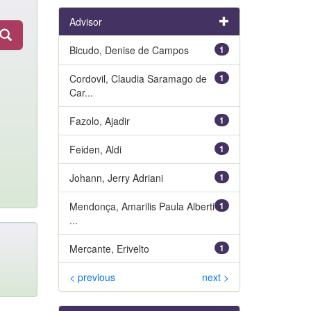
Advisor
Bicudo, Denise de Campos
1
Cordovil, Claudia Saramago de
1
Car...
Fazolo, Ajadir
1
Feiden, Aldi
1
Johann, Jerry Adriani
1
Mendonça, Amarilis Paula Alberti
1
...
Mercante, Erivelto
1
< previous
next >