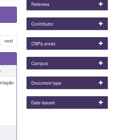
Referees
Contributor
next
CNPq areas
Campus
e
ertação
Document type
Date issued
e