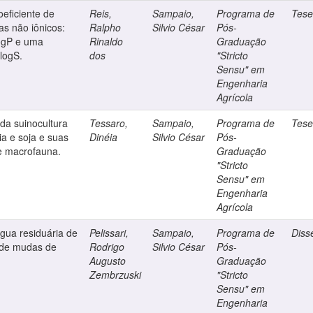
eficiente de
Reis,
Sampaio,
Programa de
Tes
as não iônicos:
Ralpho
Silvio César
Pós-
logP e uma
Rinaldo
Graduação
logS.
dos
"Stricto
Sensu" em
Engenharia
Agrícola
da suinocultura
Tessaro,
Sampaio,
Programa de
Tes
ia e soja e suas
Dinéia
Silvio César
Pós-
 e macrofauna.
Graduação
"Stricto
Sensu" em
Engenharia
Agrícola
 água residuária de
Pelissari,
Sampaio,
Programa de
Diss
 de mudas de
Rodrigo
Silvio César
Pós-
Augusto
Graduação
Zembrzuski
"Stricto
Sensu" em
Engenharia