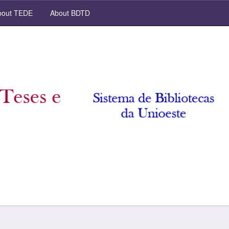
out TEDE
About BDTD