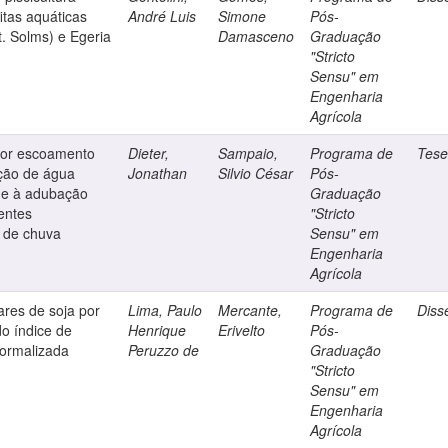
itas aquáticas
André Luis
Simone
Pós-
t. Solms) e Egeria
Damasceno
Graduação
"Stricto
Sensu" em
Engenharia
Agrícola
 por escoamento
Dieter,
Sampaio,
Programa de
Tes
ação de água
Jonathan
Silvio César
Pós-
a e à adubação
Graduação
entes
"Stricto
o de chuva
Sensu" em
Engenharia
Agrícola
ares de soja por
Lima, Paulo
Mercante,
Programa de
Diss
do índice de
Henrique
Erivelto
Pós-
normalizada
Peruzzo de
Graduação
"Stricto
Sensu" em
Engenharia
Agrícola