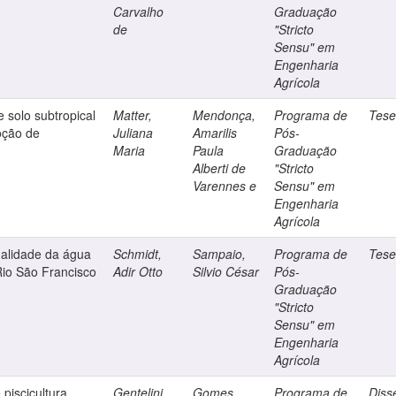
Carvalho
Graduação
de
"Stricto
Sensu" em
Engenharia
Agrícola
 solo subtropical
Matter,
Mendonça,
Programa de
Tes
oção de
Juliana
Amarilis
Pós-
Maria
Paula
Graduação
Alberti de
"Stricto
Varennes e
Sensu" em
Engenharia
Agrícola
ualidade da água
Schmidt,
Sampaio,
Programa de
Tes
Rio São Francisco
Adir Otto
Silvio César
Pós-
Graduação
"Stricto
Sensu" em
Engenharia
Agrícola
piscicultura
Gentelini,
Gomes,
Programa de
Diss