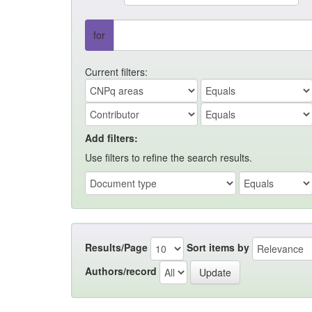
for
Current filters:
Add filters:
Use filters to refine the search results.
Results/Page
Sort items by
Authors/record