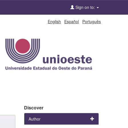
Sign on to:
English
Español
Português
Discover
Author