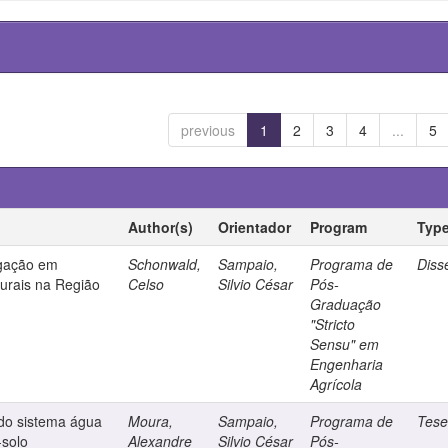
previous
1
2
3
4
...
5
Author(s)
Orientador
Program
Typ
igação em
Schonwald,
Sampaio,
Programa de
Diss
urais na Região
Celso
Silvio César
Pós-
Graduação
"Stricto
Sensu" em
Engenharia
Agrícola
 do sistema água
Moura,
Sampaio,
Programa de
Tes
-solo
Alexandre
Silvio César
Pós-