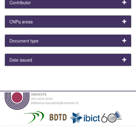
Contributor
CNPq areas
Document type
Date issued
UNIOESTE
(45) 3220-3000
biblioteca.repositorio@unioeste.br