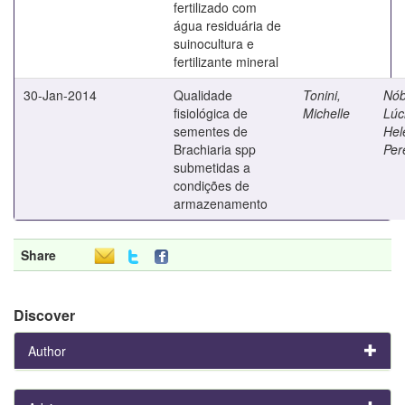
fertilizado com
água residuária de
suinocultura e
fertilizante mineral
30-Jan-2014
Qualidade
Tonini,
Nób
fisiológica de
Michelle
Lúc
sementes de
Hel
Brachiaria spp
Per
submetidas a
condições de
armazenamento
Share
Discover
Author