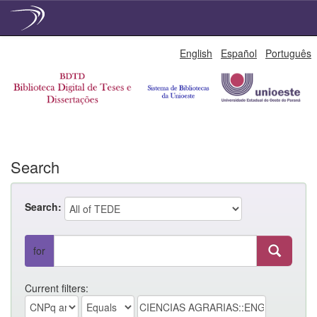
Skip
English
Español
Português
navigation
Search
Search:
for
Current filters: