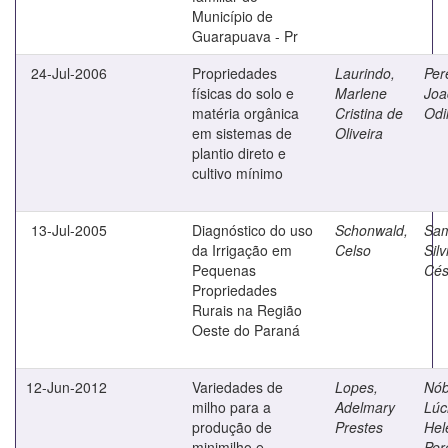
Município de
Guarapuava - Pr
24-Jul-2006
Propriedades
Laurindo,
Per
físicas do solo e
Marlene
Joa
matéria orgânica
Cristina de
Odi
em sistemas de
Oliveira
plantio direto e
cultivo mínimo
13-Jul-2005
Diagnóstico do uso
Schonwald,
Sam
da Irrigação em
Celso
Silv
Pequenas
Cés
Propriedades
Rurais na Região
Oeste do Paraná
12-Jun-2012
Variedades de
Lopes,
Nób
milho para a
Adelmary
Lúc
produção de
Prestes
Hel
minimilho e
Per