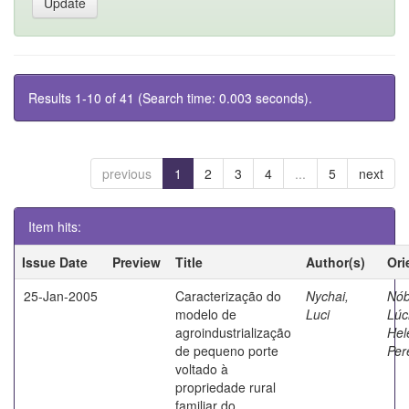
Results 1-10 of 41 (Search time: 0.003 seconds).
previous
1
2
3
4
...
5
next
Item hits:
Issue Date
Preview
Title
Author(s)
Ori
25-Jan-2005
Caracterização do
Nychai,
Nób
modelo de
Luci
Lúc
agroindustrialização
Hel
de pequeno porte
Per
voltado à
propriedade rural
familiar do