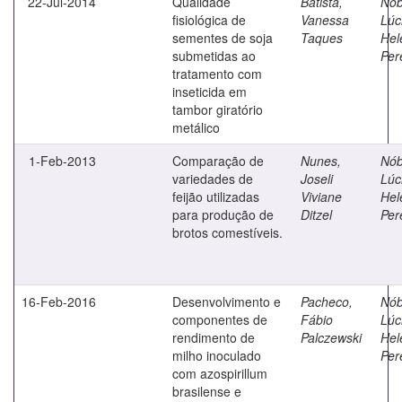
22-Jul-2014
Qualidade
Batista,
Nób
fisiológica de
Vanessa
Lúc
sementes de soja
Taques
Hel
submetidas ao
Per
tratamento com
inseticida em
tambor giratório
metálico
1-Feb-2013
Comparação de
Nunes,
Nób
variedades de
Joseli
Lúc
feijão utilizadas
Viviane
Hel
para produção de
Ditzel
Per
brotos comestíveis.
16-Feb-2016
Desenvolvimento e
Pacheco,
Nób
componentes de
Fábio
Lúc
rendimento de
Palczewski
Hel
milho inoculado
Per
com azospirillum
brasilense e