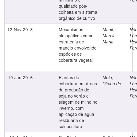
qualidade pós-
colheita em sistema
orgânico de cultivo
12-Nov-2013
Mecanismos
Mauli,
Nób
alelopáticos como
Marcia
Lúc
estratégia de
Maria
Hel
manejo envolvendo
Per
espécies de
cobertura vegetal
19-Jan-2016
Plantas de
Melo,
Nób
cobertura em áreas
Dirceu de
Lúc
de produção de
Hel
soja no verão e
Per
silagem de milho no
inverno, com
aplicação de água
residuária de
suinocultura