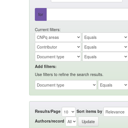
for
Current filters:
Add filters:
Use filters to refine the search results.
Results/Page
Sort items by
Authors/record