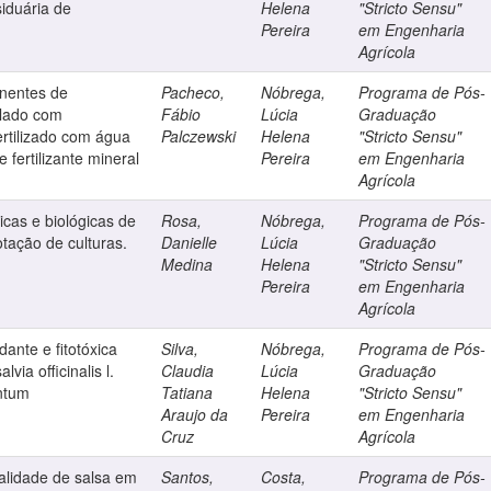
iduária de
Helena
"Stricto Sensu"
Pereira
em Engenharia
Agrícola
nentes de
Pacheco,
Nóbrega,
Programa de Pós-
ulado com
Fábio
Lúcia
Graduação
fertilizado com água
Palczewski
Helena
"Stricto Sensu"
e fertilizante mineral
Pereira
em Engenharia
Agrícola
icas e biológicas de
Rosa,
Nóbrega,
Programa de Pós-
tação de culturas.
Danielle
Lúcia
Graduação
Medina
Helena
"Stricto Sensu"
Pereira
em Engenharia
Agrícola
dante e fitotóxica
Silva,
Nóbrega,
Programa de Pós-
via officinalis l.
Claudia
Lúcia
Graduação
entum
Tatiana
Helena
"Stricto Sensu"
Araujo da
Pereira
em Engenharia
Cruz
Agrícola
alidade de salsa em
Santos,
Costa,
Programa de Pós-