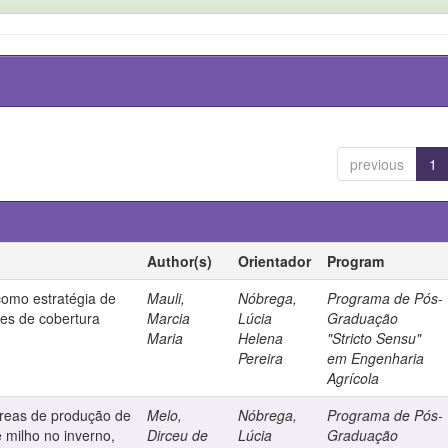
previous
1
Author(s)
Orientador
Program
como estratégia de
Mauli,
Nóbrega,
Programa de Pós-
es de cobertura
Marcia
Lúcia
Graduação
Maria
Helena
"Stricto Sensu"
Pereira
em Engenharia
Agrícola
áreas de produção de
Melo,
Nóbrega,
Programa de Pós-
 milho no inverno,
Dirceu de
Lúcia
Graduação