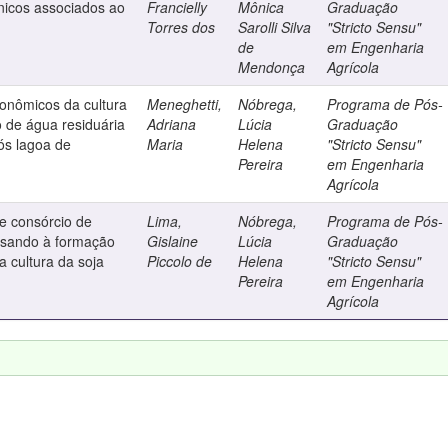
nicos associados ao
Francielly
Mônica
Graduação
Torres dos
Sarolli Silva
"Stricto Sensu"
de
em Engenharia
Mendonça
Agrícola
onômicos da cultura
Meneghetti,
Nóbrega,
Programa de Pós-
o de água residuária
Adriana
Lúcia
Graduação
ós lagoa de
Maria
Helena
"Stricto Sensu"
Pereira
em Engenharia
Agrícola
e consórcio de
Lima,
Nóbrega,
Programa de Pós-
visando à formação
Gislaine
Lúcia
Graduação
a cultura da soja
Piccolo de
Helena
"Stricto Sensu"
Pereira
em Engenharia
Agrícola