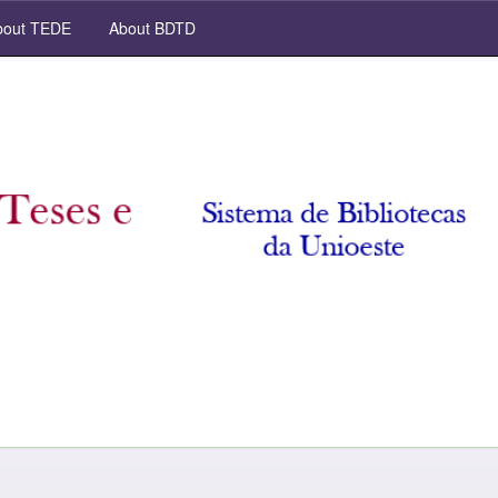
out TEDE
About BDTD