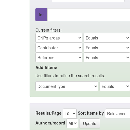
for
Current filters:
Add filters:
Use filters to refine the search results.
Results/Page
Sort items by
Authors/record