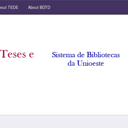
out TEDE
About BDTD