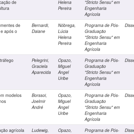
icação de
Helena
"Stricto Sensu" em
ltura
Pereira
Engenharia
Agrícola
sementes de
Bernardi,
Nóbrega,
Programa de Pós-
Diss
 e após o
Daiane
Lúcia
Graduação
Helena
"Stricto Sensu" em
Pereira
Engenharia
Agrícola
tráfego
Pelegrini,
Opazo,
Programa de Pós-
Diss
Graciela
Miguel
Graduação
Aparecida
Angel
"Stricto Sensu" em
Uribe
Engenharia
Agrícola
 em modelos
Borssoi,
Opazo,
Programa de Pós-
Diss
anos
Joelmir
Miguel
Graduação
André
Angel
"Stricto Sensu" em
Uribe
Engenharia
Agrícola
ução agrícola
Ludewig,
Opazo,
Programa de Pós-
Diss