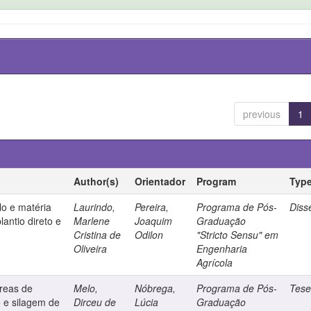
previous
1
Author(s)
Orientador
Program
Typ
lo e matéria
Laurindo,
Pereira,
Programa de Pós-
Diss
antio direto e
Marlene
Joaquim
Graduação
Cristina de
Odilon
"Stricto Sensu" em
Oliveira
Engenharia
Agrícola
reas de
Melo,
Nóbrega,
Programa de Pós-
Tes
 e silagem de
Dirceu de
Lúcia
Graduação