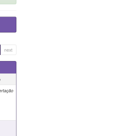
next
e
ertação
e