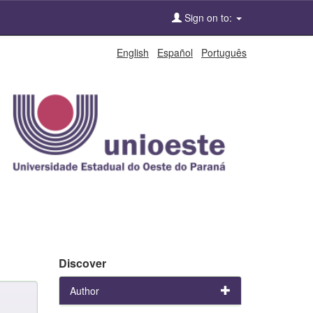
Sign on to:
English
Español
Português
Discover
Author