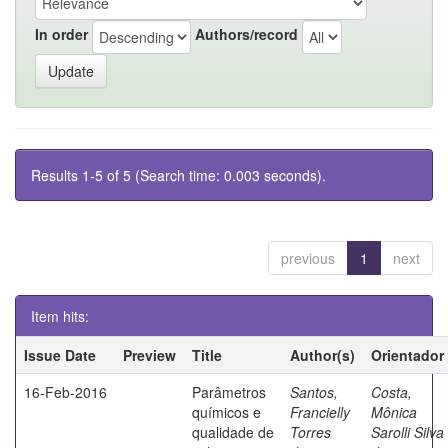
In order
Authors/record
Results 1-5 of 5 (Search time: 0.003 seconds).
previous
1
next
Item hits:
Issue Date
Preview
Title
Author(s)
Orientador
16-Feb-2016
Parâmetros
Santos,
Costa,
químicos e
Francielly
Mônica
qualidade de
Torres
Sarolli Silva