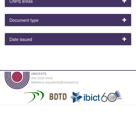
CNPq areas
Document type
Date issued
UNIOESTE
(45) 3220-3000
biblioteca.repositorio@unioeste.br