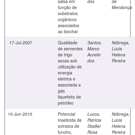
salsa em
dos
de
função de
Mendonça
substratos
orgânicos
associados
ao biochar
17-Jul-2007
Qualidade
Santos,
Nóbrega,
de sementes
Marco
Lúcia
de trigo
Aurelio
Helena
secas sob
dos
Pereira
utilização de
energia
eletrica e
associada a
gás
liquefeito de
petróleo
10-Jun-2010
Potencial
Lucca,
Nóbrega,
inseticida de
Patricia
Lúcia
extratos de
Stadler
Helena
funcho,
Rosa
Pereira