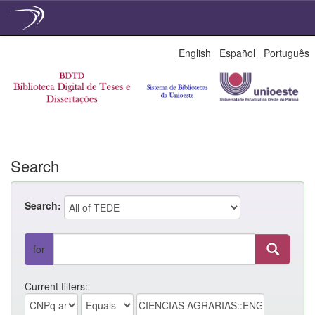
Skip
English
Español
Português
navigation
Search
Search:
for
Current filters: