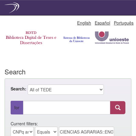
Skip
English
Español
Português
navigation
Search
Search:
for
Current filters: