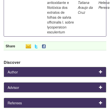
antioxidante e
Tatiana
Helena
fitotóxica dos
Araujo da
Pereira
extratos de
Cruz
folhas de salvia
officinalis l. sobre
lycopersicon
esculentum
Share
Discover
Author
Advisor
Referees