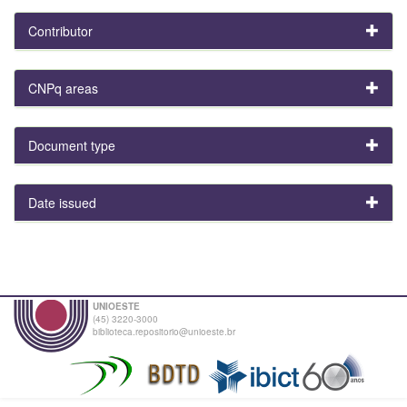
Contributor
CNPq areas
Document type
Date issued
UNIOESTE
(45) 3220-3000
biblioteca.repositorio@unioeste.br