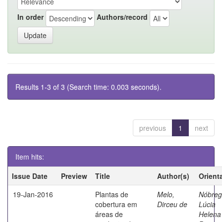
In order
Authors/record
Results 1-3 of 3 (Search time: 0.003 seconds).
previous
1
next
Item hits:
Issue Date
Preview
Title
Author(s)
Orient
19-Jan-2016
Plantas de
Melo,
Nóbreg
cobertura em
Dirceu de
Lúcia
áreas de
Helena