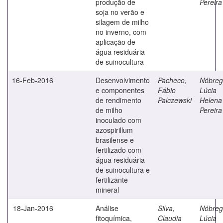
produção de
Pereira
soja no verão e
silagem de milho
no inverno, com
aplicação de
água residuária
de suinocultura
16-Feb-2016
Desenvolvimento
Pacheco,
Nóbreg
e componentes
Fábio
Lúcia
de rendimento
Palczewski
Helena
de milho
Pereira
inoculado com
azospirillum
brasilense e
fertilizado com
água residuária
de suinocultura e
fertilizante
mineral
18-Jan-2016
Análise
Silva,
Nóbreg
fitoquímica,
Claudia
Lúcia