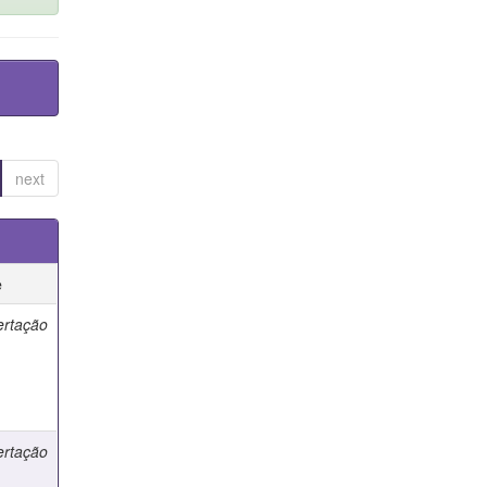
next
e
ertação
ertação