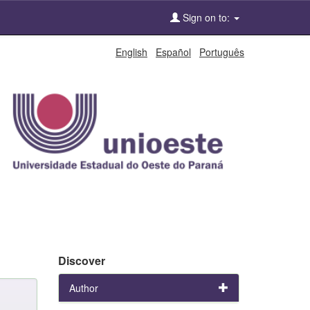
Sign on to:
English
Español
Português
Discover
Author