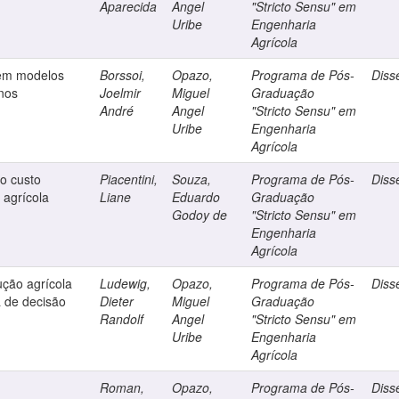
Aparecida
Angel
"Stricto Sensu" em
Uribe
Engenharia
Agrícola
 em modelos
Borssoi,
Opazo,
Programa de Pós-
Diss
anos
Joelmir
Miguel
Graduação
André
Angel
"Stricto Sensu" em
Uribe
Engenharia
Agrícola
do custo
Piacentini,
Souza,
Programa de Pós-
Diss
 agrícola
Liane
Eduardo
Graduação
Godoy de
"Stricto Sensu" em
Engenharia
Agrícola
ução agrícola
Ludewig,
Opazo,
Programa de Pós-
Diss
 de decisão
Dieter
Miguel
Graduação
Randolf
Angel
"Stricto Sensu" em
Uribe
Engenharia
Agrícola
Roman,
Opazo,
Programa de Pós-
Diss