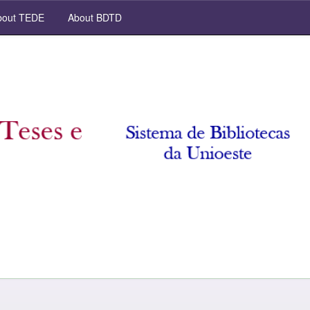
out TEDE
About BDTD