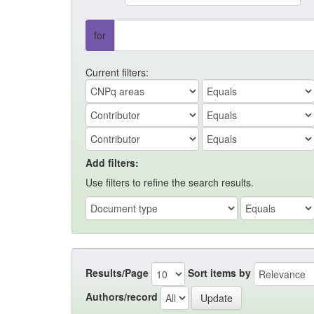
for
Current filters:
Add filters:
Use filters to refine the search results.
Results/Page
Sort items by
Authors/record