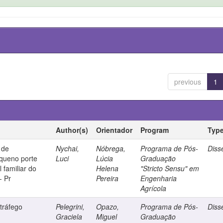
previous
1
Author(s)
Orientador
Program
Typ
 de
Nychai,
Nóbrega,
Programa de Pós-
Diss
equeno porte
Luci
Lúcia
Graduação
 familiar do
Helena
"Stricto Sensu" em
- Pr
Pereira
Engenharia
Agrícola
tráfego
Pelegrini,
Opazo,
Programa de Pós-
Diss
Graciela
Miguel
Graduação