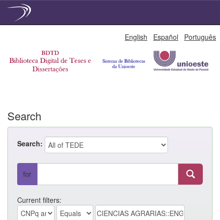
Skip
English
Español
Português
navigation
Search
Search:
for
Current filters: