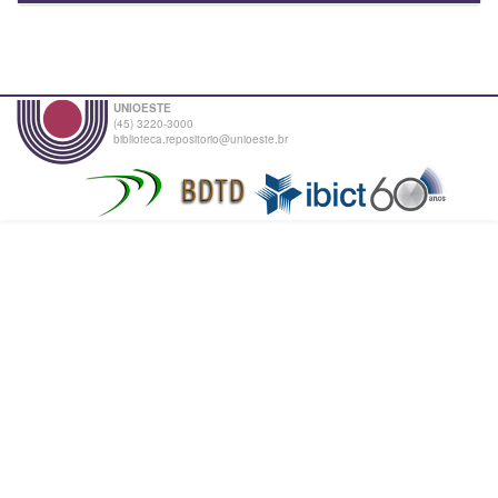
UNIOESTE
(45) 3220-3000
biblioteca.repositorio@unioeste.br