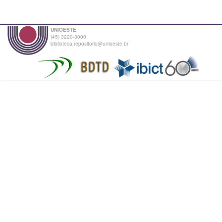
UNIOESTE
(45) 3220-3000
biblioteca.repositorio@unioeste.br