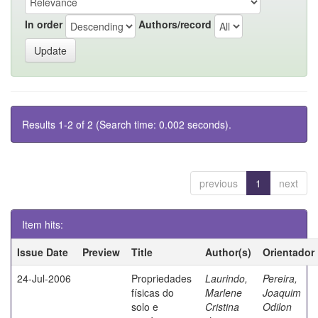
In order
Authors/record
Results 1-2 of 2 (Search time: 0.002 seconds).
previous
1
next
Item hits:
Issue Date
Preview
Title
Author(s)
Orientador
24-Jul-2006
Propriedades
Laurindo,
Pereira,
físicas do
Marlene
Joaquim
solo e
Cristina
Odilon