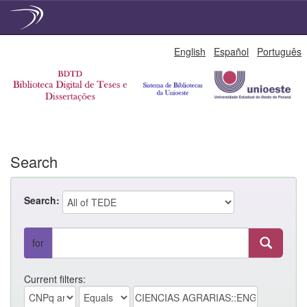
Skip
English
Español
Português
navigation
Search
Search:
for
Current filters: