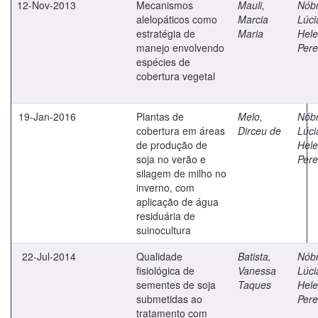
12-Nov-2013
Mecanismos
Mauli,
Nób
alelopáticos como
Marcia
Lúci
estratégia de
Maria
Hel
manejo envolvendo
Pere
espécies de
cobertura vegetal
19-Jan-2016
Plantas de
Melo,
Nób
cobertura em áreas
Dirceu de
Lúci
de produção de
Hel
soja no verão e
Pere
silagem de milho no
inverno, com
aplicação de água
residuária de
suinocultura
22-Jul-2014
Qualidade
Batista,
Nób
fisiológica de
Vanessa
Lúci
sementes de soja
Taques
Hel
submetidas ao
Pere
tratamento com