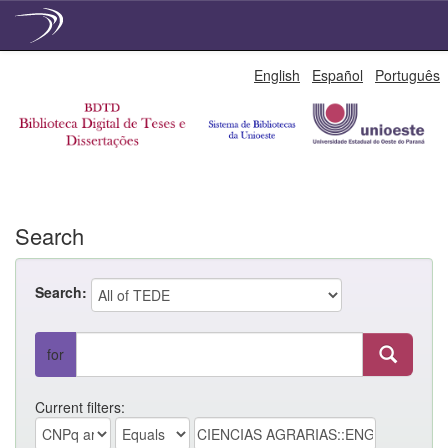
Skip
English
Español
Português
navigation
Search
Search:
for
Current filters: