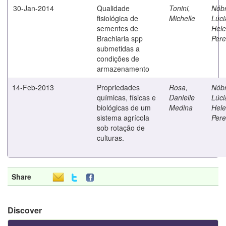
30-Jan-2014
Qualidade
Tonini,
Nób
fisiológica de
Michelle
Lúci
sementes de
Hel
Brachiaria spp
Pere
submetidas a
condições de
armazenamento
14-Feb-2013
Propriedades
Rosa,
Nób
químicas, físicas e
Danielle
Lúci
biológicas de um
Medina
Hel
sistema agrícola
Pere
sob rotação de
culturas.
Share
Discover