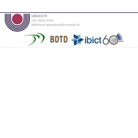
UNIOESTE
(45) 3220-3000
biblioteca.repositorio@unioeste.br