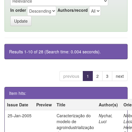
In order
Authors/record
Results 1-10 of 28 (Search time: 0.004 seconds).
previous
1
2
3
next
Item hits:
Issue Date
Preview
Title
Author(s)
Ori
25-Jan-2005
Caracterização do
Nychai,
Nób
modelo de
Luci
Lúci
agroindustrialização
Hel