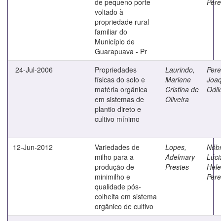
de pequeno porte
Pere
voltado à
propriedade rural
familiar do
Município de
Guarapuava - Pr
24-Jul-2006
Propriedades
Laurindo,
Pere
físicas do solo e
Marlene
Joa
matéria orgânica
Cristina de
Odil
em sistemas de
Oliveira
plantio direto e
cultivo mínimo
12-Jun-2012
Variedades de
Lopes,
Nób
milho para a
Adelmary
Lúci
produção de
Prestes
Hel
minimilho e
Pere
qualidade pós-
colheita em sistema
orgânico de cultivo