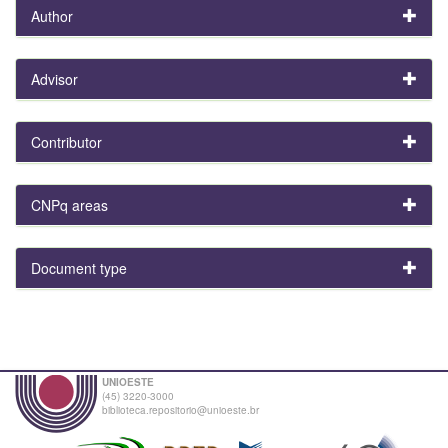
Author
Advisor
Contributor
CNPq areas
Document type
UNIOESTE
(45) 3220-3000
biblioteca.repositorio@unioeste.br