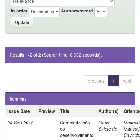
In order
Authors/record
Results 1-2 of 2 (Search time: 0.002 seconds).
previous
1
next
Item hits:
Issue Date
Preview
Title
Author(s)
Orienta
24-Sep-2012
Caracterização
Paula,
Makraki
do
Salete de
Maristel
desenvolvimento
Cavicchi