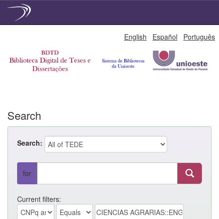
Skip
English
Español
Português
navigation
Search
Search:
for
Current filters: