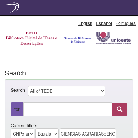
Skip
English
Español
Português
navigation
Search
Search:
for
Current filters: