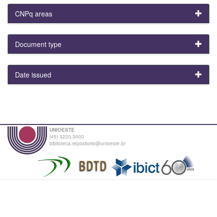
CNPq areas
Document type
Date issued
UNIOESTE
(45) 3220-3000
biblioteca.repositorio@unioeste.br