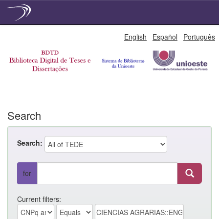
Skip
English
Español
Português
navigation
Search
Search:
for
Current filters: