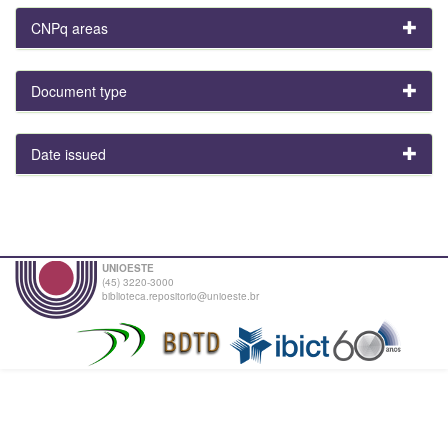
CNPq areas
Document type
Date issued
UNIOESTE
(45) 3220-3000
biblioteca.repositorio@unioeste.br