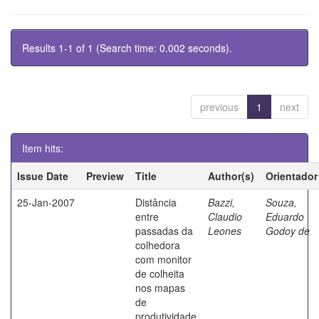
Results 1-1 of 1 (Search time: 0.002 seconds).
previous
1
next
Item hits:
Issue Date
Preview
Title
Author(s)
Orientador
25-Jan-2007
Distância
Bazzi,
Souza,
entre
Claudio
Eduardo
passadas da
Leones
Godoy de
colhedora
com monitor
de colheita
nos mapas
de
produtividade