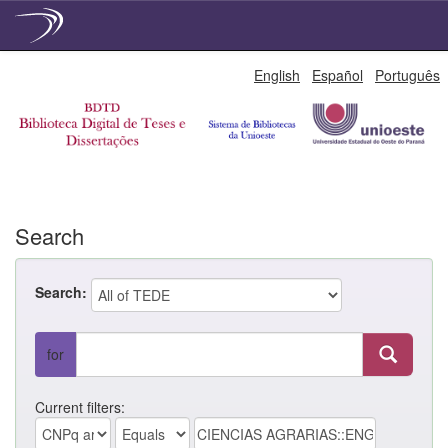
Skip
English
Español
Português
navigation
Search
Search:
for
Current filters: