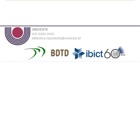
UNIOESTE
(45) 3220-3000
biblioteca.repositorio@unioeste.br