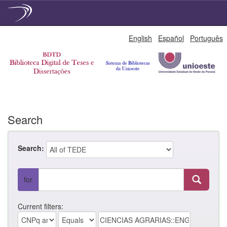
Skip
English
Español
Português
navigation
Search
Search:
for
Current filters: