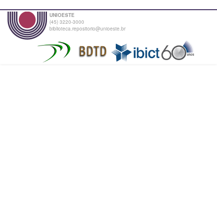
UNIOESTE
(45) 3220-3000
biblioteca.repositorio@unioeste.br