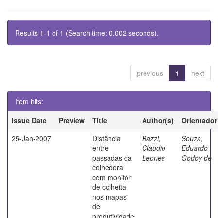
Results 1-1 of 1 (Search time: 0.002 seconds).
previous
1
next
Item hits:
Issue Date
Preview
Title
Author(s)
Orientador
25-Jan-2007
Distância
Bazzi,
Souza,
entre
Claudio
Eduardo
passadas da
Leones
Godoy de
colhedora
com monitor
de colheita
nos mapas
de
produtividade