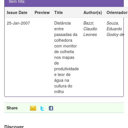
Item hits:
Issue Date
Preview
Title
Author(s)
Orientador
25-Jan-2007
Distância
Bazzi,
Souza,
entre
Claudio
Eduardo
passadas da
Leones
Godoy de
colhedora
com monitor
de colheita
nos mapas
de
produtividade
e teor de
água na
cultura do
milho
Share
Discover