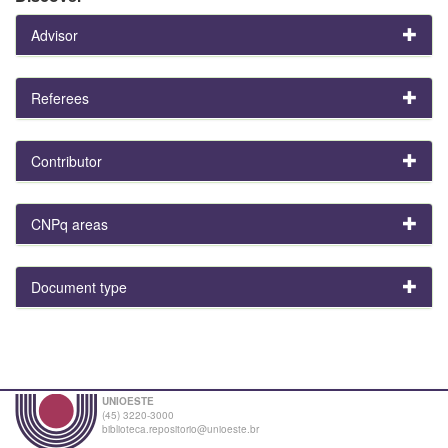
Advisor
Referees
Contributor
CNPq areas
Document type
UNIOESTE
(45) 3220-3000
biblioteca.repositorio@unioeste.br