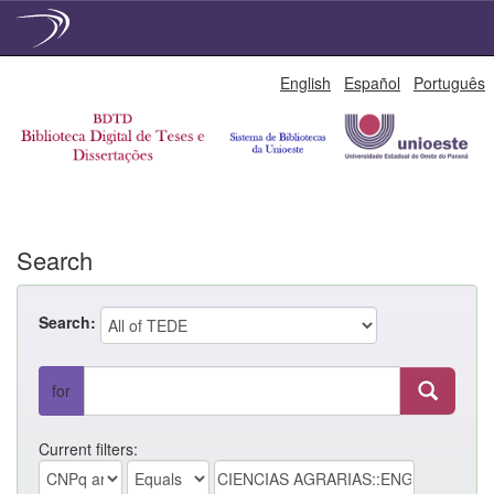
Skip
English
Español
Português
navigation
Search
Search:
for
Current filters: