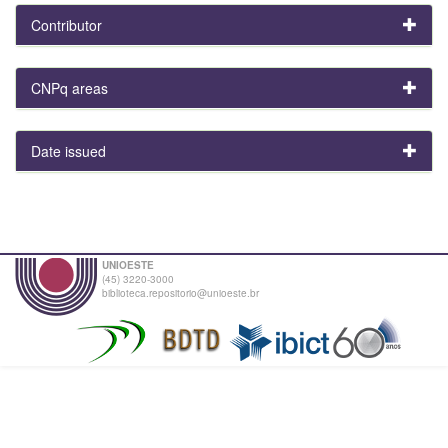
Contributor
CNPq areas
Date issued
UNIOESTE
(45) 3220-3000
biblioteca.repositorio@unioeste.br