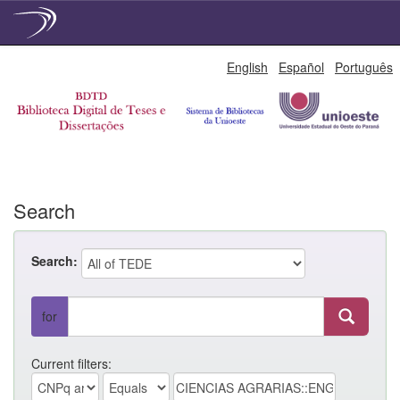
Skip
English
Español
Português
navigation
Search
Search:
for
Current filters: