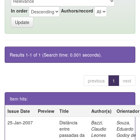
In order
Authors/record
Results 1-1 of 1 (Search time: 0.001 seconds).
previous
1
next
Item hits:
Issue Date
Preview
Title
Author(s)
Orientador
25-Jan-2007
Distância
Bazzi,
Souza,
entre
Claudio
Eduardo
passadas da
Leones
Godoy de