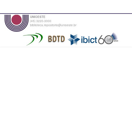
UNIOESTE
(45) 3220-3000
biblioteca.repositorio@unioeste.br