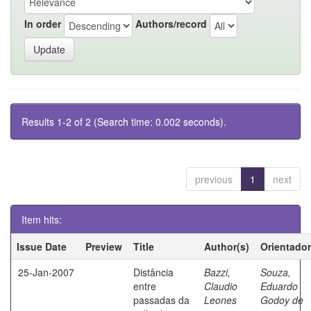
In order
Authors/record
Results 1-2 of 2 (Search time: 0.002 seconds).
previous
1
next
Item hits:
Issue Date
Preview
Title
Author(s)
Orientador
25-Jan-2007
Distância
Bazzi,
Souza,
entre
Claudio
Eduardo
passadas da
Leones
Godoy de