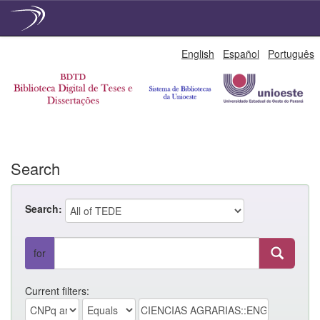
Skip
English
Español
Português
navigation
Search
Search:
for
Current filters: