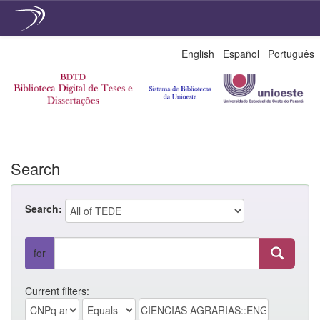
Skip
English
Español
Português
navigation
Search
Search:
for
Current filters: