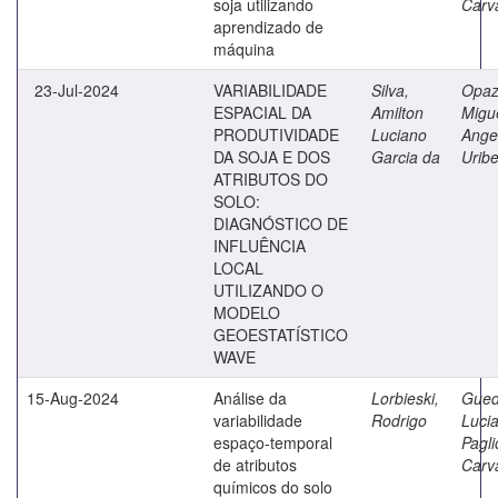
soja utilizando
Carv
aprendizado de
máquina
23-Jul-2024
VARIABILIDADE
Silva,
Opaz
ESPACIAL DA
Amilton
Migu
PRODUTIVIDADE
Luciano
Ange
DA SOJA E DOS
Garcia da
Urib
ATRIBUTOS DO
SOLO:
DIAGNÓSTICO DE
INFLUÊNCIA
LOCAL
UTILIZANDO O
MODELO
GEOESTATÍSTICO
WAVE
15-Aug-2024
Análise da
Lorbieski,
Gued
variabilidade
Rodrigo
Luci
espaço-temporal
Pagl
de atributos
Carv
químicos do solo