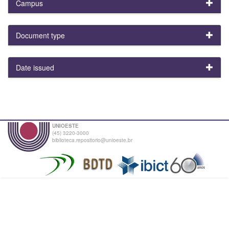
Campus
Document type
Date issued
UNIOESTE
(45) 3220-3000
biblioteca.repositorio@unioeste.br