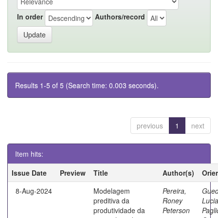
In order
Authors/record
Results 1-5 of 5 (Search time: 0.003 seconds).
previous
1
next
Item hits:
Issue Date
Preview
Title
Author(s)
Orie
8-Aug-2024
Modelagem
Pereira,
Gued
preditiva da
Roney
Luci
produtividade da
Peterson
Pagl