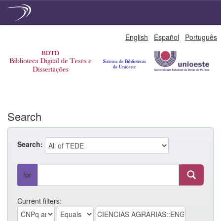
Skip
English
Español
Português
navigation
Search
Search:
for
Current filters: