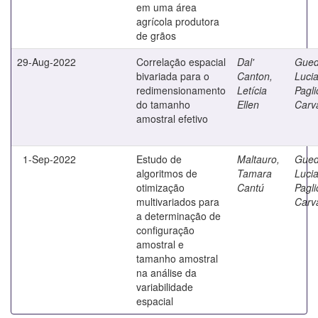
em uma área
agrícola produtora
de grãos
29-Aug-2022
Correlação espacial
Dal'
Gued
bivariada para o
Canton,
Luci
redimensionamento
Letícia
Pagl
do tamanho
Ellen
Carv
amostral efetivo
1-Sep-2022
Estudo de
Maltauro,
Gued
algoritmos de
Tamara
Luci
otimização
Cantú
Pagl
multivariados para
Carv
a determinação de
configuração
amostral e
tamanho amostral
na análise da
variabilidade
espacial