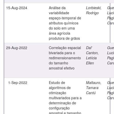
15-Aug-2024
Análise da
Lorbieski,
Gue
variabilidade
Rodrigo
Luc
espaço-temporal de
Pagl
atributos químicos
Car
do solo em uma
área agrícola
produtora de grãos
29-Aug-2022
Correlação espacial
Dal'
Gue
bivariada para o
Canton,
Luc
redimensionamento
Letícia
Pagl
do tamanho
Ellen
Car
amostral efetivo
1-Sep-2022
Estudo de
Maltauro,
Gue
algoritmos de
Tamara
Luc
otimização
Cantú
Pagl
multivariados para a
Car
determinação de
configuração
amostral e tamanho