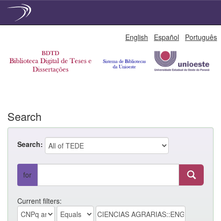
Skip
English
Español
Português
navigation
Search
Search:
for
Current filters: