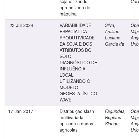
soja utilizando
Car
aprendizado de
máquina
23-Jul-2024
VARIABILIDADE
Silva,
Opa
ESPACIAL DA
Amilton
Mig
PRODUTIVIDADE
Luciano
Ang
DA SOJA E DOS
Garcia da
Uri
ATRIBUTOS DO
SOLO:
DIAGNÓSTICO DE
INFLUÊNCIA
LOCAL
UTILIZANDO O
MODELO
GEOESTATÍSTICO
WAVE
17-Jan-2017
Distribuição slash
Fagundes,
Opa
multivariada
Regiane
Mig
aplicada a dados
Slongo
Ang
agrícolas
Uri