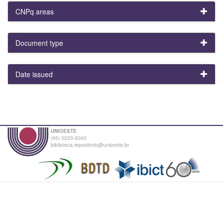
CNPq areas
Document type
Date issued
UNIOESTE
(45) 3220-3000
biblioteca.repositorio@unioeste.br