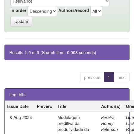
In order
Authors/record
Results 1-9 of 9 (Search time: 0.003 seconds).
previous
1
next
Item hits:
Issue Date
Preview
Title
Author(s)
Ori
8-Aug-2024
Modelagem
Pereira,
Gue
preditiva da
Roney
Luc
produtividade da
Peterson
Pagl