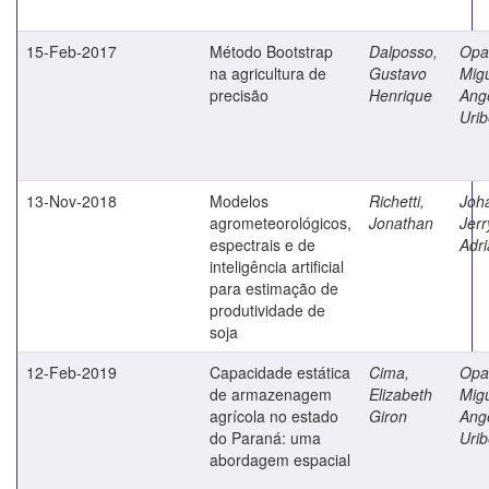
15-Feb-2017
Método Bootstrap
Dalposso,
Opa
na agricultura de
Gustavo
Mig
precisão
Henrique
Ang
Uri
13-Nov-2018
Modelos
Richetti,
Joh
agrometeorológicos,
Jonathan
Jerr
espectrais e de
Adri
inteligência artificial
para estimação de
produtividade de
soja
12-Feb-2019
Capacidade estática
Cima,
Opa
de armazenagem
Elizabeth
Mig
agrícola no estado
Giron
Ang
do Paraná: uma
Uri
abordagem espacial