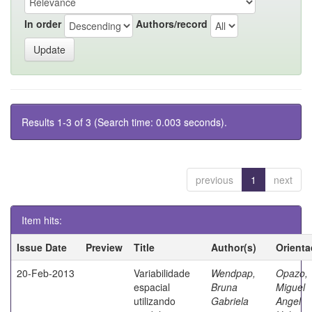
In order
Authors/record
Results 1-3 of 3 (Search time: 0.003 seconds).
previous
1
next
Item hits:
Issue Date
Preview
Title
Author(s)
Orienta
20-Feb-2013
Variabilidade
Wendpap,
Opazo,
espacial
Bruna
Miguel
utilizando
Gabriela
Angel