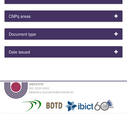
CNPq areas
Document type
Date issued
UNIOESTE
(45) 3220-3000
biblioteca.repositorio@unioeste.br