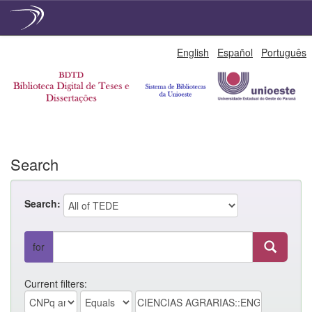
Skip
English
Español
Português
navigation
Search
Search:
for
Current filters: