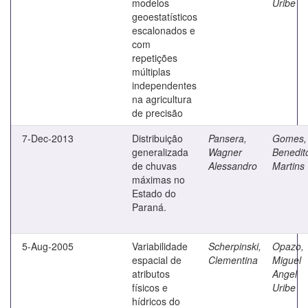
modelos
Uribe
geoestatísticos
escalonados e
com
repetições
múltiplas
independentes
na agricultura
de precisão
7-Dec-2013
Distribuição
Pansera,
Gomes,
generalizada
Wagner
Benedit
de chuvas
Alessandro
Martins
máximas no
Estado do
Paraná.
5-Aug-2005
Variabilidade
Scherpinski,
Opazo,
espacial de
Clementina
Miguel
atributos
Angel
físicos e
Uribe
hídricos do