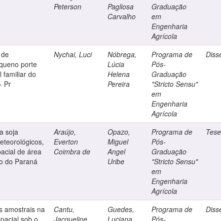
Peterson
Pagliosa
Graduação
Carvalho
em
Engenharia
Agrícola
 de
Nychai, Luci
Nóbrega,
Programa de
Diss
equeno porte
Lúcia
Pós-
 familiar do
Helena
Graduação
- Pr
Pereira
"Stricto Sensu"
em
Engenharia
Agrícola
a soja
Araújo,
Opazo,
Programa de
Tes
eteorológicos,
Everton
Miguel
Pós-
pacial de área
Coimbra de
Angel
Graduação
o do Paraná
Uribe
"Stricto Sensu"
em
Engenharia
Agrícola
es amostrais na
Cantu,
Guedes,
Programa de
Diss
pacial sob o
Jacqueline
Luciana
Pós-