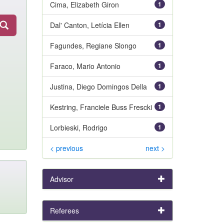
Cima, Elizabeth Giron
1
Dal' Canton, Letícia Ellen
1
Fagundes, Regiane Slongo
1
Faraco, Mario Antonio
1
Justina, Diego Domingos Della
1
Kestring, Franciele Buss Frescki
1
Lorbieski, Rodrigo
1
< previous
next >
Advisor
Referees