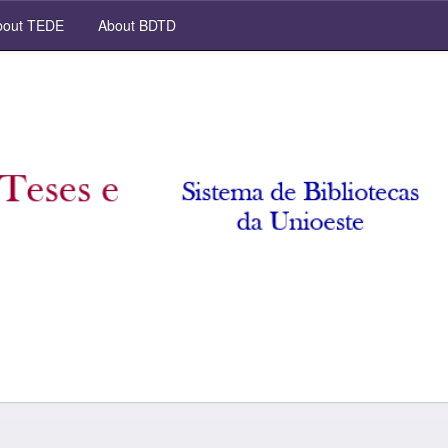
out TEDE
About BDTD