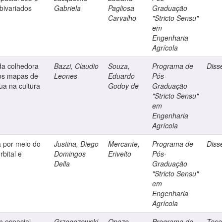
bivariados
Gabriela
Pagliosa
Graduação
Carvalho
"Stricto Sensu"
em
Engenharia
Agrícola
da colhedora
Bazzi, Claudio
Souza,
Programa de
Diss
nos mapas de
Leones
Eduardo
Pós-
ua na cultura
Godoy de
Graduação
"Stricto Sensu"
em
Engenharia
Agrícola
a por meio do
Justina, Diego
Mercante,
Programa de
Diss
rbital e
Domingos
Erivelto
Pós-
Della
Graduação
"Stricto Sensu"
em
Engenharia
Agrícola
 espacial
Grzegozewski,
Opazo,
Programa de
Tes