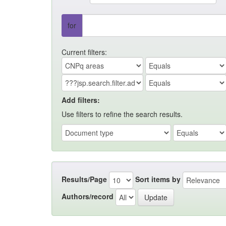
for
Current filters:
Add filters:
Use filters to refine the search results.
Results/Page
Sort items by
Authors/record