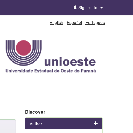
Sign on to:
English
Español
Português
Discover
Author