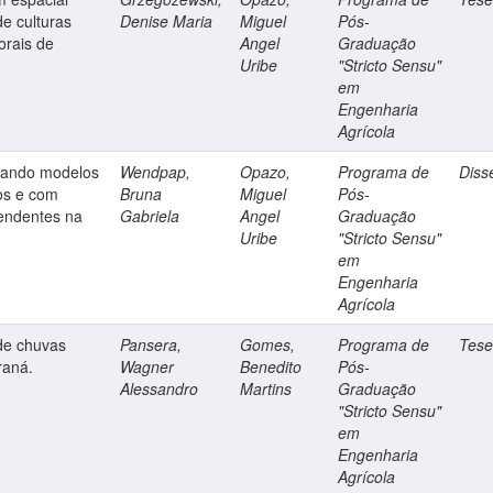
de culturas
Denise Maria
Miguel
Pós-
orais de
Angel
Graduação
Uribe
"Stricto Sensu"
em
Engenharia
Agrícola
lizando modelos
Wendpap,
Opazo,
Programa de
Diss
os e com
Bruna
Miguel
Pós-
pendentes na
Gabriela
Angel
Graduação
Uribe
"Stricto Sensu"
em
Engenharia
Agrícola
 de chuvas
Pansera,
Gomes,
Programa de
Tes
raná.
Wagner
Benedito
Pós-
Alessandro
Martins
Graduação
"Stricto Sensu"
em
Engenharia
Agrícola