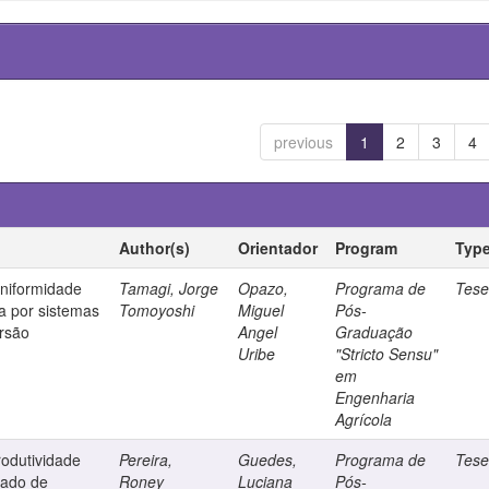
previous
1
2
3
4
Author(s)
Orientador
Program
Typ
uniformidade
Tamagi, Jorge
Opazo,
Programa de
Tes
a por sistemas
Tomoyoshi
Miguel
Pós-
ersão
Angel
Graduação
Uribe
"Stricto Sensu"
em
Engenharia
Agrícola
odutividade
Pereira,
Guedes,
Programa de
Tes
zado de
Roney
Luciana
Pós-