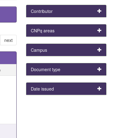
Contributor
CNPq areas
next
Campus
Document type
e
e
Date issued
e