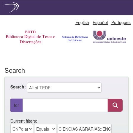
Skip
English
Español
Português
navigation
Search
Search:
for
Current filters: