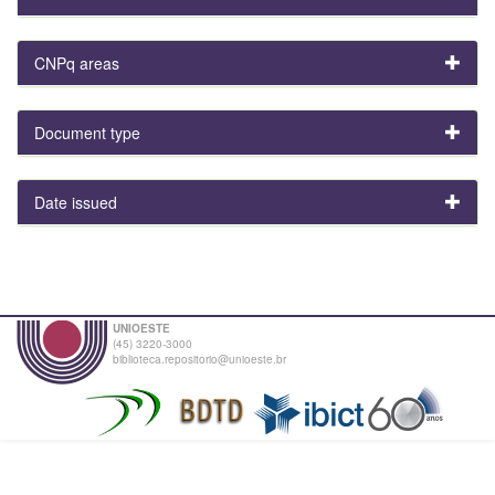
CNPq areas
Document type
Date issued
UNIOESTE
(45) 3220-3000
biblioteca.repositorio@unioeste.br