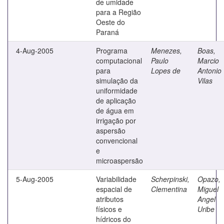
de umidade
para a Região
Oeste do
Paraná
4-Aug-2005
Programa
Menezes,
Boas,
computacional
Paulo
Marcio
para
Lopes de
Antonio
simulação da
Vilas
uniformidade
de aplicação
de água em
irrigação por
aspersão
convencional
e
microaspersão
5-Aug-2005
Variabilidade
Scherpinski,
Opazo,
espacial de
Clementina
Miguel
atributos
Angel
físicos e
Uribe
hídricos do