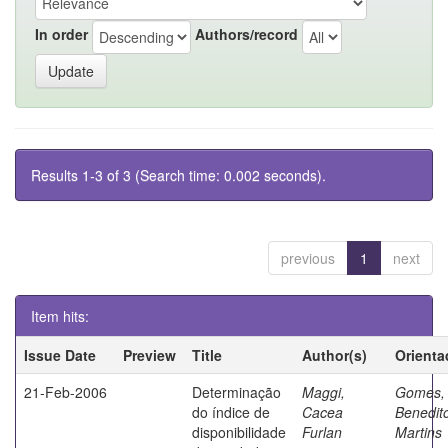
In order
Authors/record
Results 1-3 of 3 (Search time: 0.002 seconds).
previous
1
next
Item hits:
Issue Date
Preview
Title
Author(s)
Orienta
21-Feb-2006
Determinação
Maggi,
Gomes,
do índice de
Cacea
Benedit
disponibilidade
Furlan
Martins