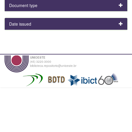
Document type
Date issued
UNIOESTE
(45) 3220-3000
biblioteca.repositorio@unioeste.br