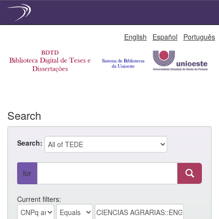
Skip
English
Español
Português
navigation
Search
Search:
for
Current filters: