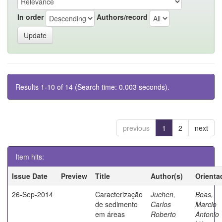
In order
Authors/record
Results 1-10 of 14 (Search time: 0.003 seconds).
previous
1
2
next
Item hits:
Issue Date
Preview
Title
Author(s)
Orienta
26-Sep-2014
Caracterização
Juchen,
Boas,
de sedimento
Carlos
Marcio
em áreas
Roberto
Antonio