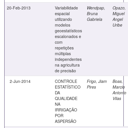
20-Feb-2013
Variabilidade
Wendpap,
Opazo,
espacial
Bruna
Miguel
utilizando
Gabriela
Angel
modelos
Uribe
geoestatísticos
escalonados e
com
repetições
múltiplas
independentes
na agricultura
de precisão
2-Jun-2014
CONTROLE
Frigo, Jiam
Boas,
ESTATÍSTICO
Pires
Marcio
DA
Antonio
QUALIDADE
Vilas
NA
IRRIGAÇÃO
POR
ASPERSÃO