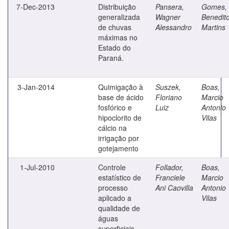
7-Dec-2013
Distribuição
Pansera,
Gomes,
generalizada
Wagner
Benedit
de chuvas
Alessandro
Martins
máximas no
Estado do
Paraná.
3-Jan-2014
Quimigação à
Suszek,
Boas,
base de ácido
Floriano
Marcio
fosfórico e
Luiz
Antonio
hipoclorito de
Vilas
cálcio na
irrigação por
gotejamento
1-Jul-2010
Controle
Follador,
Boas,
estatístico de
Franciele
Marcio
processo
Ani Caovilla
Antonio
aplicado a
Vilas
qualidade de
águas
superficiais