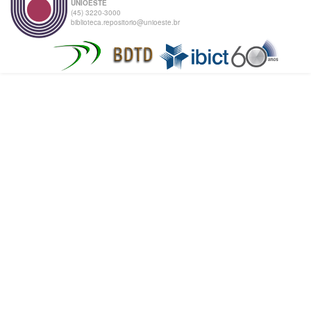
UNIOESTE
(45) 3220-3000
biblioteca.repositorio@unioeste.br