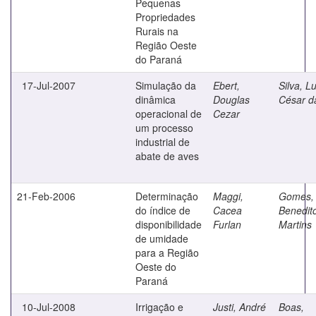
Pequenas
Propriedades
Rurais na
Região Oeste
do Paraná
17-Jul-2007
Simulação da
Ebert,
Silva, Lu
dinâmica
Douglas
César d
operacional de
Cezar
um processo
industrial de
abate de aves
21-Feb-2006
Determinação
Maggi,
Gomes,
do índice de
Cacea
Benedit
disponibilidade
Furlan
Martins
de umidade
para a Região
Oeste do
Paraná
10-Jul-2008
Irrigação e
Justi, André
Boas,