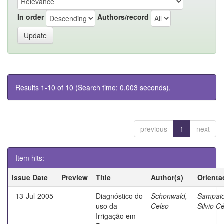
In order
Authors/record
Results 1-10 of 10 (Search time: 0.003 seconds).
previous
1
next
Item hits:
Issue Date
Preview
Title
Author(s)
Orienta
13-Jul-2005
Diagnóstico do
Schonwald,
Sampaio
uso da
Celso
Silvio C
Irrigação em