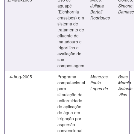
aguapé
Juliana
Simone
(Eichhornia
Bortoli
Damasc
crassipes) em
Rodrigues
sistema de
tratamento de
efluente de
matadouro e
frigorífico e
avaliação de
sua
compostagem
4-Aug-2005
Programa
Menezes,
Boas,
computacional
Paulo
Marcio
para
Lopes de
Antonio
simulação da
Vilas
uniformidade
de aplicação
de água em
irrigação por
aspersão
convencional