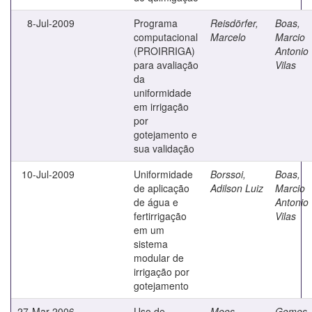
8-Jul-2009
Programa
Reisdörfer,
Boas,
computacional
Marcelo
Marcio
(PROIRRIGA)
Antonio
para avaliação
Vilas
da
uniformidade
em irrigação
por
gotejamento e
sua validação
10-Jul-2009
Uniformidade
Borssoi,
Boas,
de aplicação
Adilson Luiz
Marcio
de água e
Antonio
fertirrigação
Vilas
em um
sistema
modular de
irrigação por
gotejamento
27-Mar-2006
Uso de
Mees,
Gomes,