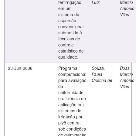
fertirrigação
Luiz
Marcio
em um
Antonio
sistema de
Vilas
aspersão
convencional
submetido à
técnicas de
controle
estatístico de
qualidade.
23-Jun-2006
Programa
Souza,
Boas,
computacional
Paula
Marcio
para avaliação
Cristina de
Antonio
da
Vilas
uniformidade
e eficiência de
aplicação em
sistemas de
irrigação por
pivô central
sob condições
de quimigação