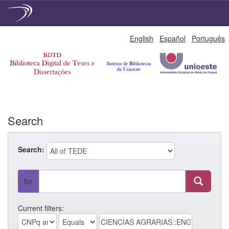
Skip
English
Español
Português
navigation
Search
Search:
for
Current filters: