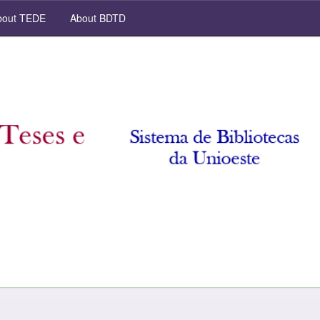
out TEDE
About BDTD