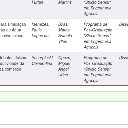
Furlan
Martins
"Stricto Sensu"
em Engenharia
Agrícola
ara simulação
Menezes,
Boas,
Programa de
Diss
ção de água
Paulo
Marcio
Pós-Graduação
 convencional
Lopes de
Antonio
"Stricto Sensu"
Vilas
em Engenharia
Agrícola
tributos físicos
Scherpinski,
Opazo,
Programa de
Diss
odutividade da
Clementina
Miguel
Pós-Graduação
ea comercial
Angel
"Stricto Sensu"
Uribe
em Engenharia
Agrícola