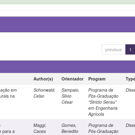
previous
1
Author(s)
Orientador
Program
Typ
igação em
Schonwald,
Sampaio,
Programa de
Diss
urais na
Celso
Silvio
Pós-Graduação
César
"Stricto Sensu"
em Engenharia
Agrícola
e
Maggi,
Gomes,
Programa de
Diss
e para a
Cacea
Benedito
Pós-Graduação