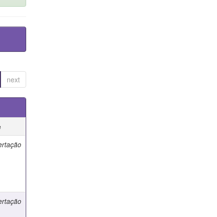
next
e
ertação
ertação