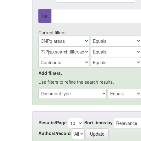
for
Current filters:
Add filters:
Use filters to refine the search results.
Results/Page
Sort items by
Authors/record