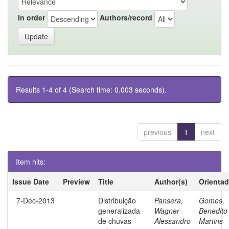
In order
Authors/record
Results 1-4 of 4 (Search time: 0.003 seconds).
previous
1
next
Item hits:
Issue Date
Preview
Title
Author(s)
Orientad
7-Dec-2013
Distribuição
Pansera,
Gomes,
generalizada
Wagner
Benedito
de chuvas
Alessandro
Martins