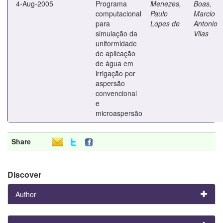
4-Aug-2005
Programa
Menezes,
Boas,
computacional
Paulo
Marcio
para
Lopes de
Antonio
simulação da
Vilas
uniformidade
de aplicação
de água em
irrigação por
aspersão
convencional
e
microaspersão
Share
Discover
Author