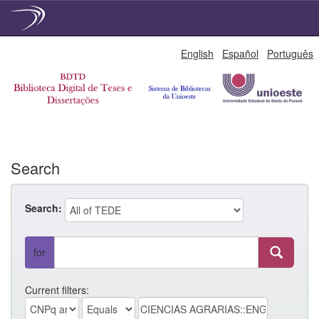
Skip
English
Español
Português
navigation
Search
Search:
for
Current filters: