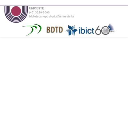
UNIOESTE
(45) 3220-3000
biblioteca.repositorio@unioeste.br