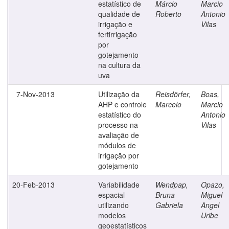
estatístico de
Márcio
Marcio
qualidade de
Roberto
Antonio
irrigação e
Vilas
fertirrigação
por
gotejamento
na cultura da
uva
7-Nov-2013
Utilização da
Reisdörfer,
Boas,
AHP e controle
Marcelo
Marcio
estatístico do
Antonio
processo na
Vilas
avaliação de
módulos de
irrigação por
gotejamento
20-Feb-2013
Variabilidade
Wendpap,
Opazo,
espacial
Bruna
Miguel
utilizando
Gabriela
Angel
modelos
Uribe
geoestatísticos