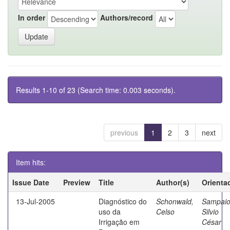
In order
Authors/record
Results 1-10 of 23 (Search time: 0.003 seconds).
previous
1
2
3
next
Item hits:
Issue Date
Preview
Title
Author(s)
Orienta
13-Jul-2005
Diagnóstico do
Schonwald,
Sampaio
uso da
Celso
Silvio
Irrigação em
César