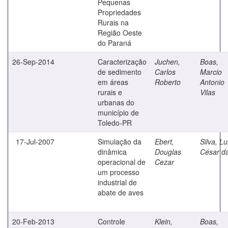
Pequenas
Propriedades
Rurais na
Região Oeste
do Paraná
26-Sep-2014
Caracterização
Juchen,
Boas,
de sedimento
Carlos
Marcio
em áreas
Roberto
Antonio
rurais e
Vilas
urbanas do
município de
Toledo-PR
17-Jul-2007
Simulação da
Ebert,
Silva, Lu
dinâmica
Douglas
César d
operacional de
Cezar
um processo
industrial de
abate de aves
20-Feb-2013
Controle
Klein,
Boas,