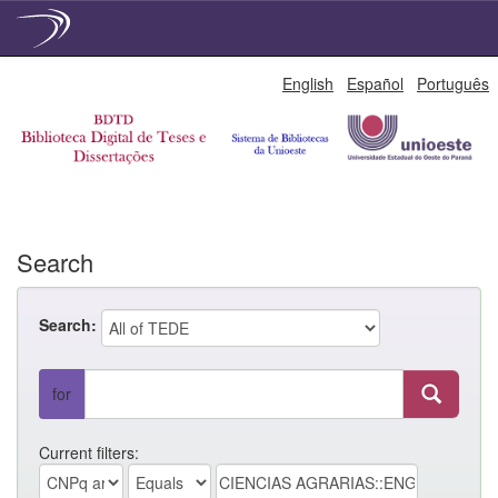
Skip
English
Español
Português
navigation
Search
Search:
for
Current filters: