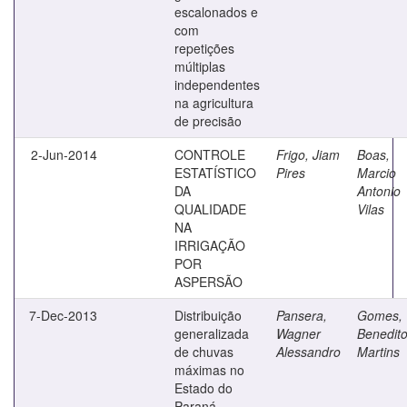
escalonados e
com
repetições
múltiplas
independentes
na agricultura
de precisão
2-Jun-2014
CONTROLE
Frigo, Jiam
Boas,
ESTATÍSTICO
Pires
Marcio
DA
Antonio
QUALIDADE
Vilas
NA
IRRIGAÇÃO
POR
ASPERSÃO
7-Dec-2013
Distribuição
Pansera,
Gomes,
generalizada
Wagner
Benedit
de chuvas
Alessandro
Martins
máximas no
Estado do
Paraná.