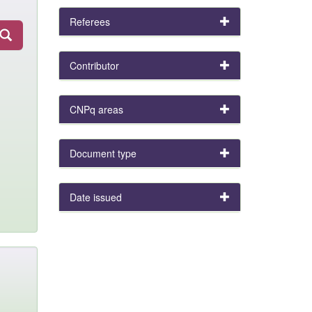
Referees
Contributor
CNPq areas
Document type
Date issued