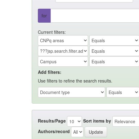
for
Current filters:
Add filters:
Use filters to refine the search results.
Results/Page
Sort items by
Authors/record