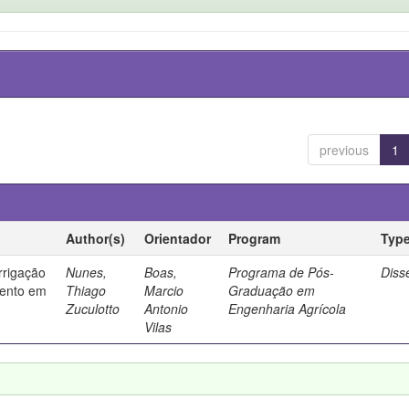
previous
1
Author(s)
Orientador
Program
Typ
rrigação
Nunes,
Boas,
Programa de Pós-
Diss
mento em
Thiago
Marcio
Graduação em
Zuculotto
Antonio
Engenharia Agrícola
Vilas