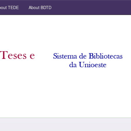
out TEDE
About BDTD