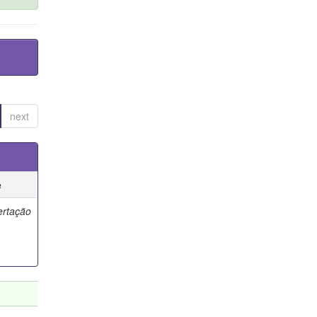
next
e
ertação