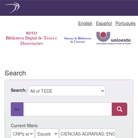
Skip
English
Español
Português
navigation
Search
Search:
for
Current filters: