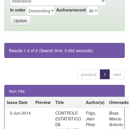
In order
Authors/record
Results 1-2 of 2 (Search time: 0.002 seconds).
previous
1
next
Item hits:
Issue Date
Preview
Title
Author(s)
Orientado
2-Jun-2014
CONTROLE
Frigo,
Boas,
ESTATÍSTICO
Jiam
Marcio
DA
Pires
Antonio