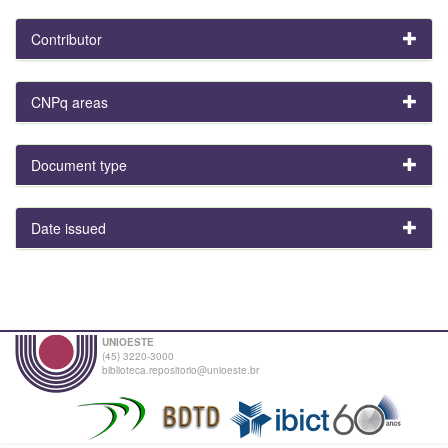
Contributor
CNPq areas
Document type
Date issued
UNIOESTE
(45) 3220-3000
biblioteca.repositorio@unioeste.br