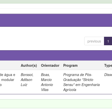
previous
1
Author(s)
Orientador
Program
Typ
 de água e
Borssoi,
Boas,
Programa de Pós-
Diss
a modular
Adilson
Marcio
Graduação "Stricto
to
Luiz
Antonio
Sensu" em Engenharia
Vilas
Agrícola